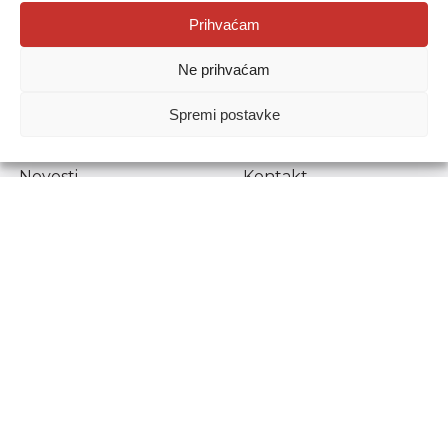
Agencija za odgoj i obrazovanje
Prihvaćam
Donje Svetice 38, 10000 Zagreb
Ne prihvaćam
MATIČNI BROJ:
1778129
OIB:
72193628411
Spremi postavke
Prenošenje sadržaja dopušteno je uz navođenje izvora.
Novosti
Kontakt
Stručni ispiti
Pristup informacijama
Propisi i dokumenti
Zaštita osobnih
podataka
Povjerljiva osoba za
unutarnje prijavljivanje
nepravilnosti
Etički povjerenik
Agencije za odgoj i
obrazovanje
Copyright © Agencija za odgoj i obrazovanje.