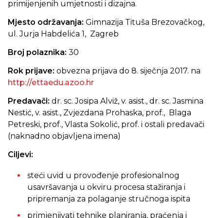
primijenjenih umjetnosti i dizajna.
Mjesto održavanja:
Gimnazija Tituša Brezovačkog,
ul. Jurja Habdelića 1, Zagreb
Broj polaznika:
30
Rok prijave:
obvezna prijava do 8. siječnja 2017. na
http://ettaedu.azoo.hr
Predavači:
dr. sc. Josipa Alviž, v. asist., dr. sc. Jasmina
Nestić, v. asist., Zvjezdana Prohaska, prof., Blaga
Petreski, prof., Vlasta Sokolić, prof. i ostali predavači
(naknadno objavljena imena)
Ciljevi:
steći uvid u provođenje profesionalnog
usavršavanja u okviru procesa stažiranja i
pripremanja za polaganje stručnoga ispita
primjenjivati tehnike planiranja, praćenja i