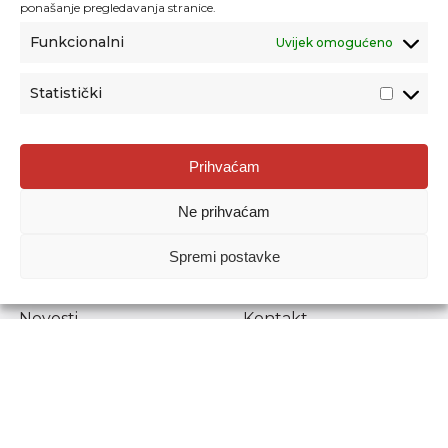
ponašanje pregledavanja stranice.
Funkcionalni
Uvijek omogućeno
Statistički
Agencija za odgoj i obrazovanje
Prihvaćam
Donje Svetice 38, 10000 Zagreb
Ne prihvaćam
MATIČNI BROJ:
1778129
OIB:
72193628411
Spremi postavke
Prenošenje sadržaja dopušteno je uz navođenje izvora.
Novosti
Kontakt
Stručni ispiti
Pristup informacijama
Propisi i dokumenti
Zaštita osobnih
podataka
Povjerljiva osoba za
unutarnje prijavljivanje