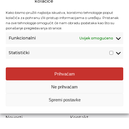
kolačiće
Kako bismo pružili najbolja iskustva, koristimo tehnologije poput
kolačića za pohranu i/ili pristup informacijama o uređaju. Pristanak
na ove tehnologije omogućit će nam obradu podataka kao što su
ponašanje pregledavanja stranice.
Funkcionalni
Uvijek omogućeno
Statistički
Agencija za odgoj i obrazovanje
Prihvaćam
Donje Svetice 38, 10000 Zagreb
Ne prihvaćam
MATIČNI BROJ:
1778129
OIB:
72193628411
Spremi postavke
Prenošenje sadržaja dopušteno je uz navođenje izvora.
Novosti
Kontakt
Stručni ispiti
Pristup informacijama