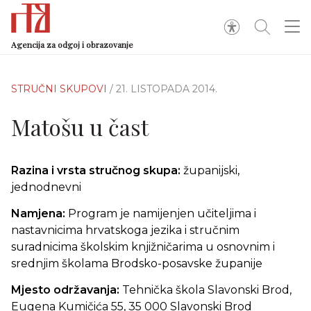
Agencija za odgoj i obrazovanje
STRUČNI SKUPOVI
/ 21. LISTOPADA 2014.
Matošu u čast
Razina i vrsta stručnog skupa:
županijski,
jednodnevni
Namjena:
Program je namijenjen učiteljima i
nastavnicima hrvatskoga jezika i stručnim
suradnicima školskim knjižničarima u osnovnim i
srednjim školama Brodsko-posavske županije
Mjesto održavanja:
Tehnička škola Slavonski Brod,
Eugena Kumičića 55, 35 000 Slavonski Brod