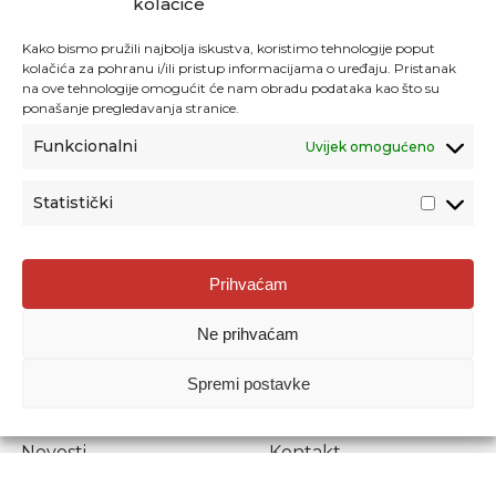
kolačiće
Kako bismo pružili najbolja iskustva, koristimo tehnologije poput
kolačića za pohranu i/ili pristup informacijama o uređaju. Pristanak
na ove tehnologije omogućit će nam obradu podataka kao što su
ponašanje pregledavanja stranice.
Funkcionalni
Uvijek omogućeno
Statistički
Agencija za odgoj i obrazovanje
Prihvaćam
Donje Svetice 38, 10000 Zagreb
Ne prihvaćam
MATIČNI BROJ:
1778129
OIB:
72193628411
Spremi postavke
Prenošenje sadržaja dopušteno je uz navođenje izvora.
Novosti
Kontakt
Stručni ispiti
Pristup informacijama