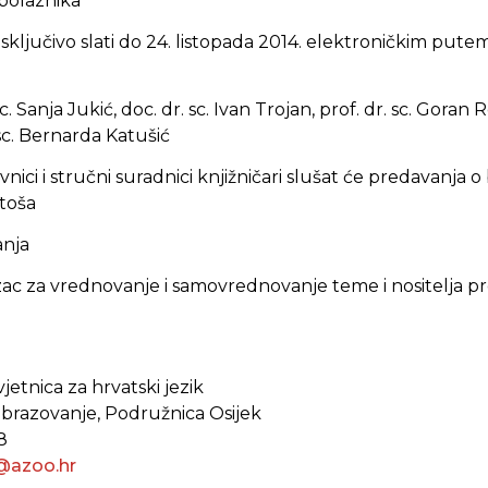
polaznika
 isključivo slati do 24. listopada 2014. elektroničkim pute
c. Sanja Jukić, doc. dr. sc. Ivan Trojan, prof. dr. sc. Goran R
 sc. Bernarda Katušić
avnici i stručni suradnici knjižničari slušat će predavanja o 
toša
nja
ac za vrednovanje i samovrednovanje teme i nositelja 
jetnica za hrvatski jezik
obrazovanje, Podružnica Osijek
8
@azoo.hr