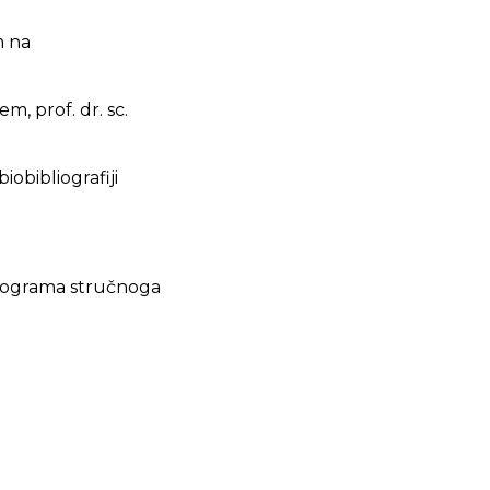
m na
em, prof. dr. sc.
biobibliografiji
programa stručnoga