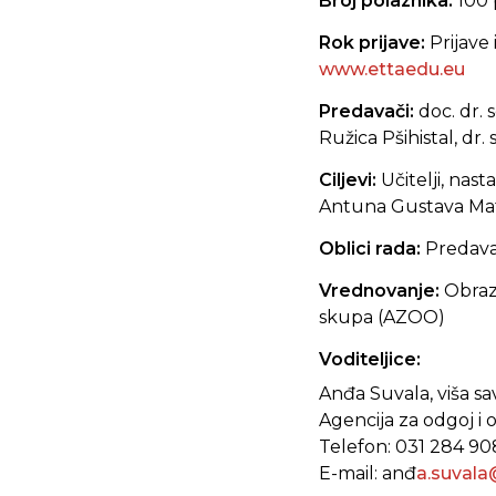
Broj polaznika:
100 
Rok prijave:
Prijave
www.ettaedu.eu
Predavači:
doc. dr. s
Ružica Pšihistal, dr.
Ciljevi:
Učitelji, nast
Antuna Gustava Ma
Oblici rada:
Predava
Vrednovanje:
Obraz
skupa (AZOO)
Voditeljice:
Anđa Suvala, viša sav
Agencija za odgoj i 
Telefon: 031 284 90
E-mail: anđ
a.suvala