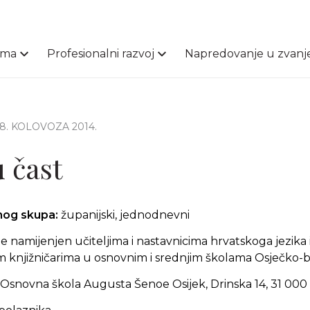
ama
Profesionalni razvoj
Napredovanje u zvanj
28. KOLOVOZA 2014.
 čast
čnog skupa:
županijski, jednodnevni
 namijenjen učiteljima i nastavnicima hrvatskoga jezika 
m knjižničarima u osnovnim i srednjim školama Osječko-b
Osnovna škola Augusta Šenoe Osijek, Drinska 14, 31 000 