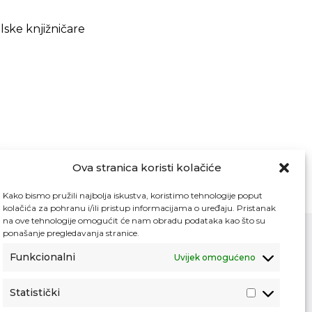
lske knjižničare
Ova stranica koristi kolačiće
Kako bismo pružili najbolja iskustva, koristimo tehnologije poput
kolačića za pohranu i/ili pristup informacijama o uređaju. Pristanak
na ove tehnologije omogućit će nam obradu podataka kao što su
ponašanje pregledavanja stranice.
Funkcionalni
Uvijek omogućeno
Kontakt
Pristup informacijama
Statistički
Zaštita osobnih podataka