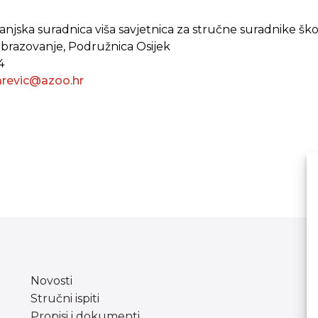
vanjska suradnica viša savjetnica za stručne suradnike ško
obrazovanje, Podružnica Osijek
4
arevic@azoo.hr
Novosti
Stručni ispiti
Propisi i dokumenti