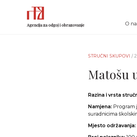
O n
Agencija za odgoj i obrazovanje
STRUČNI SKUPOVI
/ 
Matošu u
Razina i vrsta stru
Namjena:
Program je
suradnicima školski
Mjesto održavanja: