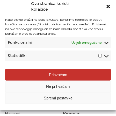
Ova stranica koristi
kolačiće
Kako bismo pružili najbolja iskustva, koristimo tehnologije poput
kolačića za pohranu i/ili pristup informacijama o uređaju. Pristanak
na ove tehnologije omogućit će nam obradu podataka kao što su
ponašanje pregledavanja stranice.
Funkcionalni
Uvijek omogućeno
Statistički
Agencija za odgoj i obrazovanje
Prihvaćam
Donje Svetice 38, 10000 Zagreb
Ne prihvaćam
MATIČNI BROJ:
1778129
OIB:
72193628411
Spremi postavke
Prenošenje sadržaja dopušteno je uz navođenje izvora.
Novosti
Kontakt