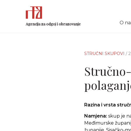
O n
Agencija za odgoj i obrazovanje
STRUČNI SKUPOVI
/ 
Stručno-
polaganj
Razina i vrsta stru
Namjena:
skup je n
Međimurske županije
županije, Sisačko-m