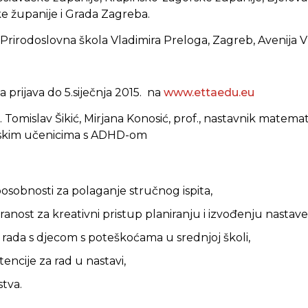
e županije i Grada Zagreba.
Prirodoslovna škola Vladimira Preloga,
Zagreb, Avenija 
 prijava do 5.siječnja 2015. na
www.ettaedu.eu
. Tomislav Šikić, Mirjana Konosić, prof., nastavnik matema
lskim učenicima s ADHD-om
sposobnosti za polaganje stručnog ispita,
ranost za kreativni pristup planiranju i izvođenju nastave
 rada s djecom s poteškoćama u srednjoj školi,
encije za rad u nastavi,
stva.