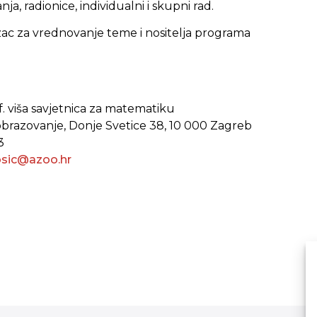
ja, radionice, individualni i skupni rad.
ac za vrednovanje teme i nositelja programa
f. viša savjetnica za matematiku
 obrazovanje, Donje Svetice 38, 10 000 Zagreb
3
osic@azoo.hr