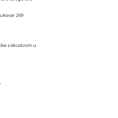
Vukovar 269
tike s iskustvom u
,