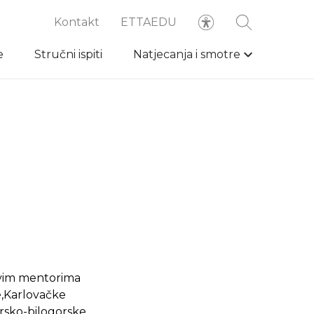
Kontakt
ETTAEDU
e
Stručni ispiti
Natjecanja i smotre
ovim mentorima
e,Karlovačke
arsko-bilogorske