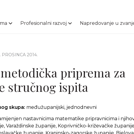
ama
Profesionalni razvoj
Napredovanje u zvanj
2. PROSINCA 2014.
metodička priprema za
e stručnog ispita
čnog skupa:
međužupanijski, jednodnevni
amijenjen nastavnicima matematike pripravnicima i njih
, Varaždinske županije, Koprivničko-križevačke županij
oslavačke županije, Krapinsko-zagorske županije, Bjelov