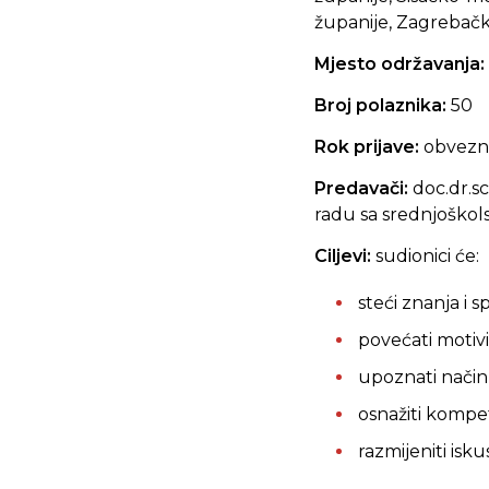
županije, Zagrebačk
Mjesto održavanja:
Broj polaznika:
50
Rok prijave:
obvezna
Predavači:
doc.dr.sc
radu sa srednjoško
Ciljevi:
sudionici će:
steći znanja i 
povećati motivi
upoznati način
osnažiti kompet
razmijeniti isku