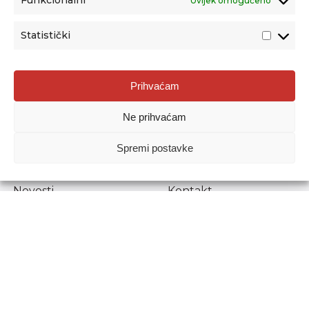
Funkcionalni
Uvijek omogućeno
Statistički
Agencija za odgoj i obrazovanje
Prihvaćam
Donje Svetice 38, 10000 Zagreb
Ne prihvaćam
MATIČNI BROJ:
1778129
OIB:
72193628411
Spremi postavke
Prenošenje sadržaja dopušteno je uz navođenje izvora.
Novosti
Kontakt
Stručni ispiti
Pristup informacijama
Propisi i dokumenti
Zaštita osobnih
podataka
Povjerljiva osoba za
unutarnje prijavljivanje
nepravilnosti
Etički povjerenik