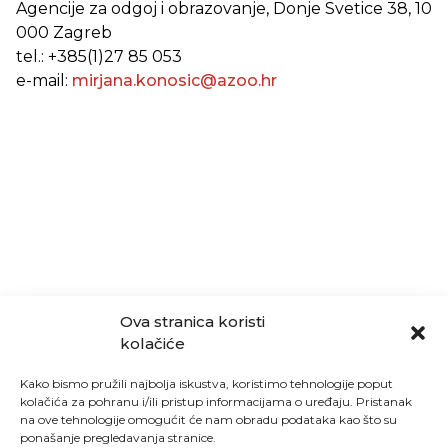
Agencije za odgoj i obrazovanje, Donje Svetice 38, 10
000 Zagreb
tel.: +385(1)27 85 053
e-mail:
mirjana.konosic@azoo.hr
Ova stranica koristi
kolačiće
Kako bismo pružili najbolja iskustva, koristimo tehnologije poput
kolačića za pohranu i/ili pristup informacijama o uređaju. Pristanak
na ove tehnologije omogućit će nam obradu podataka kao što su
ponašanje pregledavanja stranice.