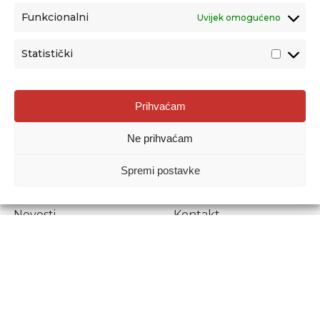
Funkcionalni
Uvijek omogućeno
Statistički
Agencija za odgoj i obrazovanje
Prihvaćam
Donje Svetice 38, 10000 Zagreb
Ne prihvaćam
MATIČNI BROJ:
1778129
OIB:
72193628411
Spremi postavke
Prenošenje sadržaja dopušteno je uz navođenje izvora.
Novosti
Kontakt
Stručni ispiti
Pristup informacijama
Propisi i dokumenti
Zaštita osobnih
podataka
Povjerljiva osoba za
unutarnje prijavljivanje
nepravilnosti