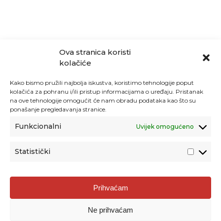
Ova stranica koristi
kolačiće
Kako bismo pružili najbolja iskustva, koristimo tehnologije poput
kolačića za pohranu i/ili pristup informacijama o uređaju. Pristanak
na ove tehnologije omogućit će nam obradu podataka kao što su
ponašanje pregledavanja stranice.
Funkcionalni
Uvijek omogućeno
Statistički
Agencija za odgoj i obrazovanje
Prihvaćam
Donje Svetice 38, 10000 Zagreb
Ne prihvaćam
MATIČNI BROJ:
1778129