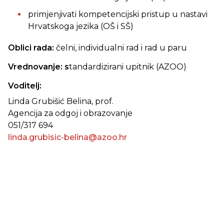
primjenjivati kompetencijski pristup u nastavi
Hrvatskoga jezika (OŠ i SŠ)
Oblici rada:
čelni, individualni rad i rad u paru
Vrednovanje: s
tandardizirani upitnik (AZOO)
Voditelj:
Linda Grubišić Belina, prof.
Agencija za odgoj i obrazovanje
051/317 694
linda.grubisic-belina@azoo.hr