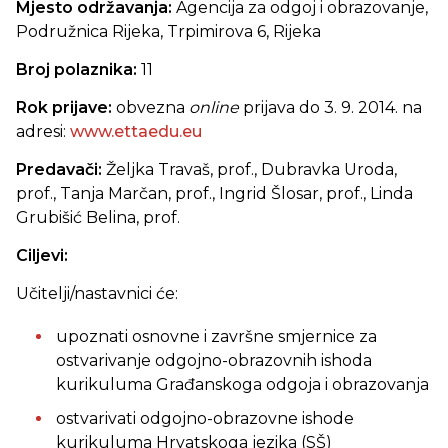
Mjesto održavanja:
Agencija za odgoj i obrazovanje,
Podružnica Rijeka, Trpimirova 6, Rijeka
Broj polaznika:
11
Rok prijave:
obvezna
online
prijava do 3. 9. 2014. na
adresi:
www.ettaedu.eu
Predavači:
Željka Travaš, prof., Dubravka Uroda,
prof., Tanja Marčan, prof., Ingrid Šlosar, prof., Linda
Grubišić Belina, prof.
Ciljevi:
Učitelji/nastavnici će:
upoznati osnovne i završne smjernice za
ostvarivanje odgojno-obrazovnih ishoda
kurikuluma Građanskoga odgoja i obrazovanja
ostvarivati odgojno-obrazovne ishode
kurikuluma Hrvatskoga jezika (SŠ)