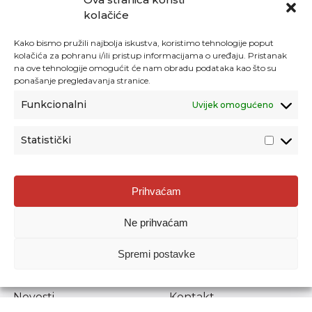
kolačiće
Kako bismo pružili najbolja iskustva, koristimo tehnologije poput
kolačića za pohranu i/ili pristup informacijama o uređaju. Pristanak
na ove tehnologije omogućit će nam obradu podataka kao što su
ponašanje pregledavanja stranice.
Funkcionalni
Uvijek omogućeno
Statistički
Agencija za odgoj i obrazovanje
Prihvaćam
Donje Svetice 38, 10000 Zagreb
Ne prihvaćam
MATIČNI BROJ:
1778129
OIB:
72193628411
Spremi postavke
Prenošenje sadržaja dopušteno je uz navođenje izvora.
Novosti
Kontakt