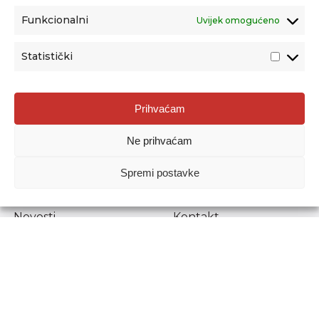
Funkcionalni
Uvijek omogućeno
Statistički
Agencija za odgoj i obrazovanje
Prihvaćam
Donje Svetice 38, 10000 Zagreb
Ne prihvaćam
MATIČNI BROJ:
1778129
OIB:
72193628411
Spremi postavke
Prenošenje sadržaja dopušteno je uz navođenje izvora.
Novosti
Kontakt
Stručni ispiti
Pristup informacijama
Propisi i dokumenti
Zaštita osobnih
podataka
Povjerljiva osoba za
unutarnje prijavljivanje
nepravilnosti