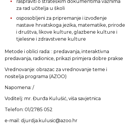
raspraviti o strateškim dokumentima važnima
za rad učitelja u školi
osposobljeni za pripremanje i izvođenje
nastave hrvatskoga jezika, matematike, prirode
i društva, likove kulture, glazbene kulture i
tjelesne i zdravstvene kulture
Metode i oblici rada: : predavanja, interaktivna
predavanja, radionice, prikazi primjera dobre prakse
Vrednovanje: obrazac za vrednovanje teme i
nositelja programa (AZOO)
Napomena: /
Voditelj: mr. Đurđa Kulušić, viša savjetnica
Telefon: 01/2785 052
e-mail: djurdja.kulusic@azoo.hr