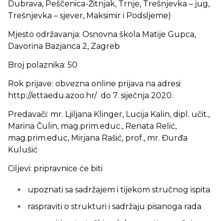
Dubrava, Peščenica-Žitnjak, Trnje, Trešnjevka – jug,
Trešnjevka – sjever, Maksimir i Podsljeme)
Mjesto održavanja: Osnovna škola Matije Gupca,
Davorina Bazjanca 2, Zagreb
Broj polaznika: 50
Rok prijave: obvezna online prijava na adresi
http://ettaedu.azoo.hr/ do 7. siječnja 2020.
Predavači: mr. Ljiljana Klinger, Lucija Kalin, dipl. učit.,
Marina Čulin, mag.prim.educ., Renata Relić,
mag.prim.educ, Mirjana Rašić, prof., mr. Đurđa
Kulušić
Ciljevi: pripravnice će biti
upoznati sa sadržajem i tijekom stručnog ispita
raspraviti o strukturi i sadržaju pisanoga rada