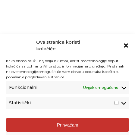
Ova stranica koristi
kolačiće
Kako bismo pružili najbolja iskustva, koristimo tehnologije poput
kolačića za pohranu i/ili pristup informacijama o uređaju. Pristanak
na ove tehnologije omogućit će nam obradu podataka kao što su
ponašanje pregledavanja stranice.
Funkcionalni
Uvijek omogućeno
Statistički
Agencija za odgoj i obrazovanje
Prihvaćam
Donje Svetice 38, 10000 Zagreb