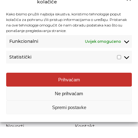
kolačiće
Kako bismo pružili najbolja iskustva, koristimo tehnologije poput
kolačića za pohranu i/ili pristup informacijama o uređaju. Pristanak
na ove tehnologije omogućit će nam obradu podataka kao što su
ponašanje pregledavanja stranice.
Funkcionalni
Uvijek omogućeno
Statistički
Agencija za odgoj i obrazovanje
Prihvaćam
Donje Svetice 38, 10000 Zagreb
Ne prihvaćam
MATIČNI BROJ:
1778129
OIB:
72193628411
Spremi postavke
Prenošenje sadržaja dopušteno je uz navođenje izvora.
Novosti
Kontakt
Stručni ispiti
Pristup informacijama