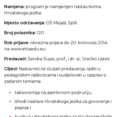
Namjena:
program je namijenjen nastavnicima
Hrvatskoga jezika
Mjesto održavanja:
OŠ Mejaši, Split
Broj polaznika:
120
Rok prijave:
obvezna prijava do
20. kolovoza 2014.
na www.ettaedu.eu
Predavači:
Sandra Šupe, prof., i dr. sc. Srećko Listeš
Ciljevi:
Nastavnici će slušati predavanja, raditi u
pedagoškim radionicama i sudjelovati u raspravi o
zadanim temama:
taksonomija na asertivnom području,
ishodi nastave Hrvatskoga jezika za govorenje i
pisanje i
kurikulu Hrvatskoga jezika za strukovne škole