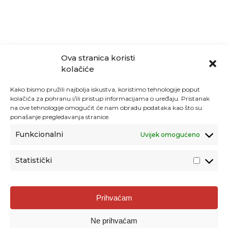
Ova stranica koristi
kolačiće
Kako bismo pružili najbolja iskustva, koristimo tehnologije poput
kolačića za pohranu i/ili pristup informacijama o uređaju. Pristanak
na ove tehnologije omogućit će nam obradu podataka kao što su
ponašanje pregledavanja stranice.
Funkcionalni
Uvijek omogućeno
Statistički
Agencija za odgoj i obrazovanje
Prihvaćam
Donje Svetice 38, 10000 Zagreb
Ne prihvaćam
MATIČNI BROJ:
1778129