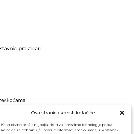
astavnici praktičari
s teškoćama
a za učenike
Ova stranica koristi kolačiće
Kako bismo pružili najbolja iskustva, koristimo tehnologije poput
kolačića za pohranu i/ili pristup informacijama o uređaju. Pristanak