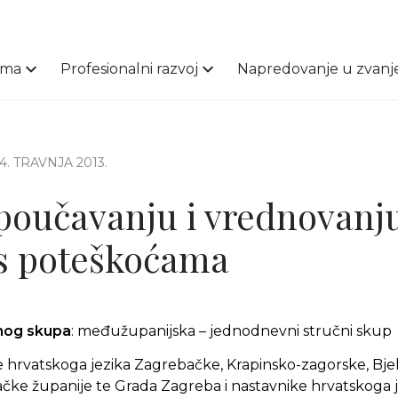
ama
Profesionalni razvoj
Napredovanje u zvanj
24. TRAVNJA 2013.
 poučavanju i vrednovanj
s poteškoćama
čnog skupa
: međužupanijska – jednodnevni stručni skup
e hrvatskoga jezika Zagrebačke, Krapinsko-zagorske, Bje
vačke županije te Grada Zagreba i nastavnike hrvatskoga 