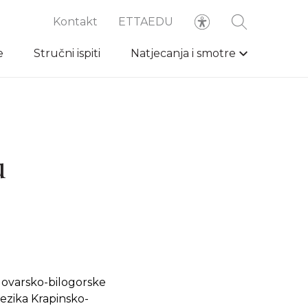
Kontakt
ETTAEDU
e
Stručni ispiti
Natjecanja i smotre
u
lovarsko-bilogorske
jezika Krapinsko-