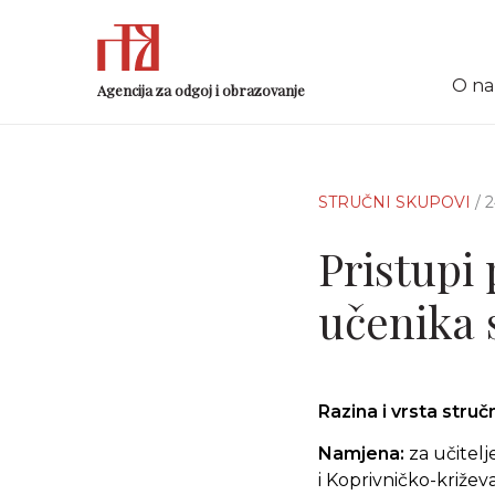
O n
Agencija za odgoj i obrazovanje
STRUČNI SKUPOVI
/ 
Pristupi
učenika 
Razina i vrsta stru
Namjena:
za učitelj
i Koprivničko-križe