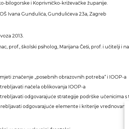
o-bilogorske i Koprivničko-križevačke županije.
: OŠ Ivana Gundulića, Gundulićeva 23a, Zagreb
ovoza 2013.
ac, prof., školski psiholog, Marijana Češi, prof. i učitelji i n
umjeti značenje „posebnih obrazovnih potreba“ i IOOP-a
otrebljavati načela oblikovanja IOOP-a
otrebljavati odgovarajuće strategije podrške učenicima 
otrebljavati odgovarajuće elemente i kriterije vrednovanj