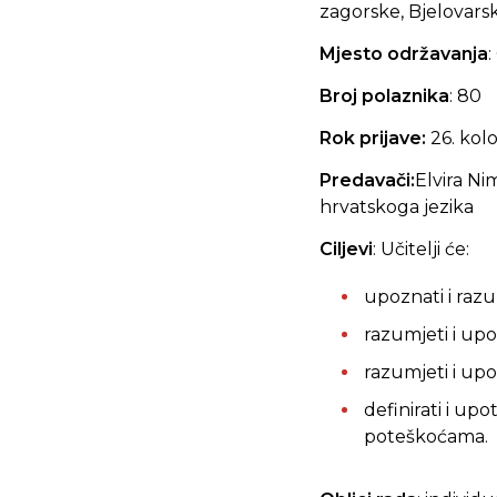
zagorske, Bjelovarsk
Mjesto održavanja
Broj polaznika
: 80
Rok prijave:
26. kol
Predavači:
Elvira Nim
hrvatskoga jezika
Ciljevi
: Učitelji će:
upoznati i raz
razumjeti i up
razumjeti i up
definirati i up
poteškoćama.