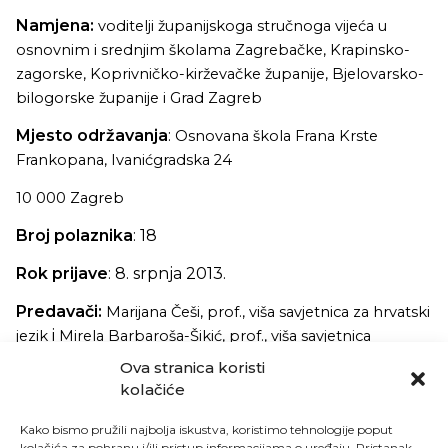
Namjena:
voditelji županijskoga stručnoga vijeća u
osnovnim i srednjim školama Zagrebačke, Krapinsko-
zagorske, Koprivničko-kirževačke županije, Bjelovarsko-
bilogorske županije i Grad Zagreb
Mjesto održavanja
:
Osnovana škola Frana Krste
Frankopana, Ivanićgradska 24
10 000 Zagreb
Broj polaznika
: 18
Rok prijave
: 8. srpnja 2013.
Predavači:
Marijana Češi, prof., viša savjetnica za hrvatski
i
jezik
Mirela Barbaroša-Šikić, prof., viša savjetnica
Ova stranica koristi
Ciljevi
: Voditelji će:
kolačiće
analizirati ostvarivanje svrhe i ciljeva stručnoga
Kako bismo pružili najbolja iskustva, koristimo tehnologije poput
usavršavanja na županijskoj razini
kolačića za pohranu i/ili pristup informacijama o uređaju. Pristanak