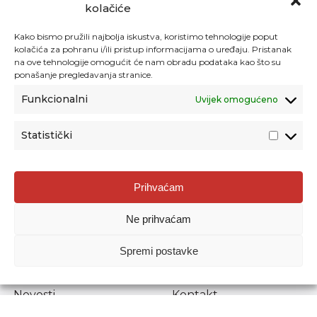
kolačiće
Kako bismo pružili najbolja iskustva, koristimo tehnologije poput
kolačića za pohranu i/ili pristup informacijama o uređaju. Pristanak
na ove tehnologije omogućit će nam obradu podataka kao što su
ponašanje pregledavanja stranice.
Funkcionalni
Uvijek omogućeno
Statistički
Agencija za odgoj i obrazovanje
Prihvaćam
Donje Svetice 38, 10000 Zagreb
Ne prihvaćam
MATIČNI BROJ:
1778129
OIB:
72193628411
Spremi postavke
Prenošenje sadržaja dopušteno je uz navođenje izvora.
Novosti
Kontakt
Stručni ispiti
Pristup informacijama