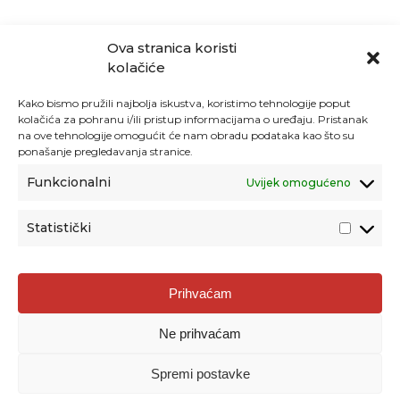
Ova stranica koristi
kolačiće
Kako bismo pružili najbolja iskustva, koristimo tehnologije poput
kolačića za pohranu i/ili pristup informacijama o uređaju. Pristanak
na ove tehnologije omogućit će nam obradu podataka kao što su
ponašanje pregledavanja stranice.
Funkcionalni
Uvijek omogućeno
Statistički
Agencija za odgoj i obrazovanje
Prihvaćam
Donje Svetice 38, 10000 Zagreb
Ne prihvaćam
MATIČNI BROJ:
1778129
OIB:
72193628411
Spremi postavke
Prenošenje sadržaja dopušteno je uz navođenje izvora.