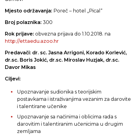
Mjesto održavanja:
Poreč – hotel „Pical“
Broj polaznika:
300
Rok prijave:
obvezna prijava do 1.10.2018. na
http://ettaedu.azoo.hr
Predavači: dr. sc. Jasna Arrigoni, Korado Korlević,
dr.sc. Boris Jokić, dr.sc. Miroslav Huzjak, dr.sc.
Davor Mikas
Ciljevi:
Upoznavanje sudionika s teorijskim
postavkama i istraživanjima vezanim za darovite
i talentirane učenike
Upoznavanje sa načinima i oblicima rada s
darovitim i talentiranim učenicima u drugim
zemljama