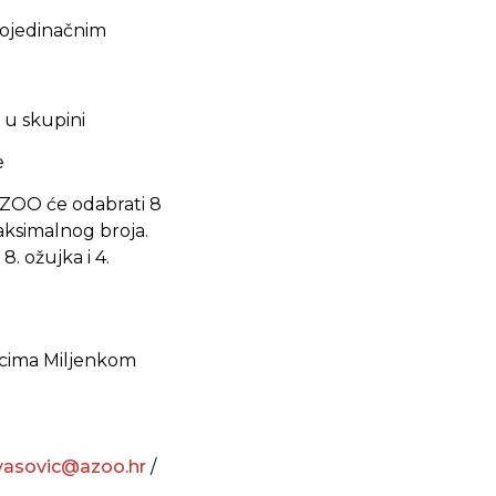
pojedinačnim
i u skupini
e
AZOO će odabrati 8
aksimalnog broja.
8. ožujka i 4.
nicima Miljenkom
ivasovic@azoo.hr
/