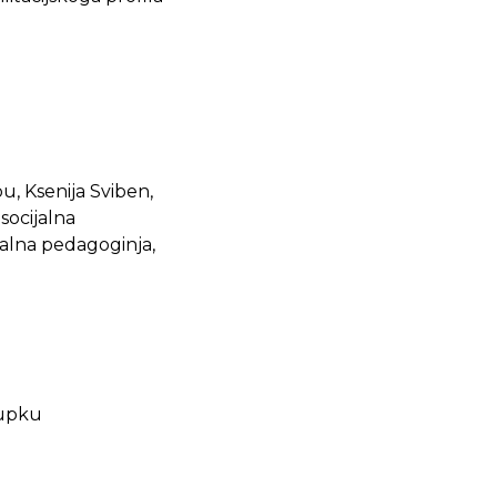
u, Ksenija Sviben,
socijalna
jalna pedagoginja,
tupku