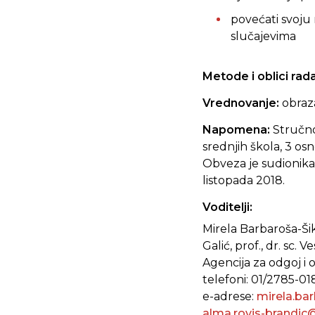
povećati svoju
slučajevima
Metode i oblici rad
Vrednovanje:
obraz
Napomena:
Stručno
srednjih škola, 3 o
Obveza je sudionika s
listopada 2018.
Voditelji:
Mirela Barbaroša-Šik
Galić, prof., dr. sc.
Agencija za odgoj i
telefoni: 01/2785-01
e-adrese:
mirela.ba
alma.rovis-brandic