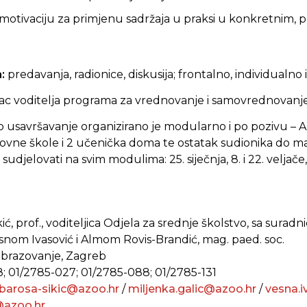
 motivaciju za primjenu sadržaja u praksi u konkretnim, 
a:
predavanja, radionice, diskusija; frontalno, individualno 
ac voditelja programa za vrednovanje i samovrednovanj
 usavršavanje organizirano je modularno i po pozivu – 
snovne škole i 2 učenička doma te ostatak sudionika do m
udjelovati na svim modulima: 25. siječnja, 8. i 22. veljače, 
ić, prof., voditeljica Odjela za srednje školstvo, sa surad
 Vesnom Ivasović i Almom Rovis-Brandić, mag. paed. soc.
 obrazovanje, Zagreb
8; 01/2785-027; 01/2785-088; 01/2785-131
rbarosa-sikic@azoo.hr
/
miljenka.galic@azoo.hr
/
vesna.
@azoo.hr