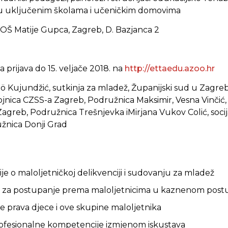
) u uključenim školama i učeničkim domovima
OŠ Matije Gupca, Zagreb, D. Bazjanca 2
 prijava do 15. veljače 2018. na
http://ettaedu.azoo.hr
ö Kujundžić, sutkinja za mladež, Županijski sud u Zagreb
ojnica CZSS-a Zagreb, Podružnica Maksimir, Vesna Vinčić, 
agreb, Podružnica Trešnjevka iMirjana Vukov Colić, soci
žnica Donji Grad
ije o maloljetničkoj delikvenciji i sudovanju za mladež
i se za postupanje prema maloljetnicima u kaznenom pos
e prava djece i ove skupine maloljetnika
profesionalne kompetencije izmjenom iskustava