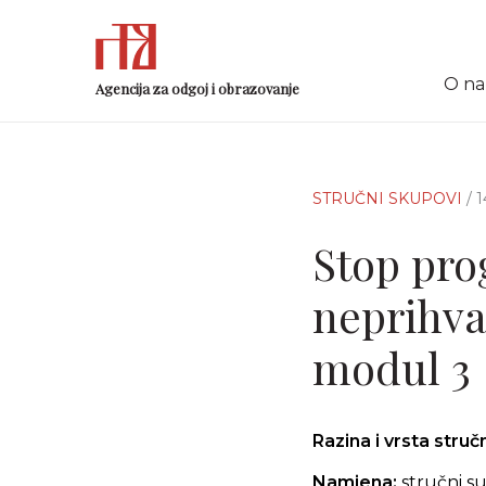
O n
Agencija za odgoj i obrazovanje
STRUČNI SKUPOVI
/ 
Stop pro
neprihvat
modul 3
Razina i vrsta stru
Namjena:
stručni su