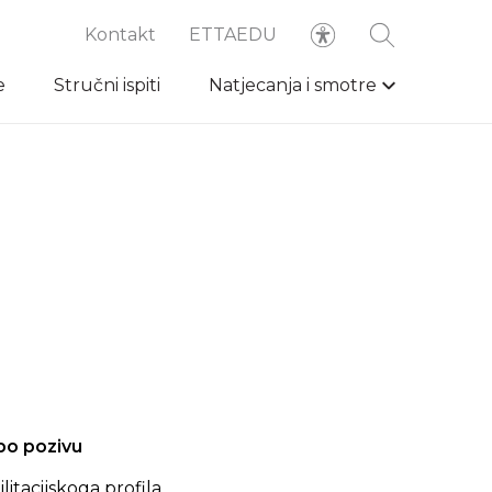
Kontakt
ETTAEDU
e
Stručni ispiti
Natjecanja i smotre
po pozivu
litacijskoga profila