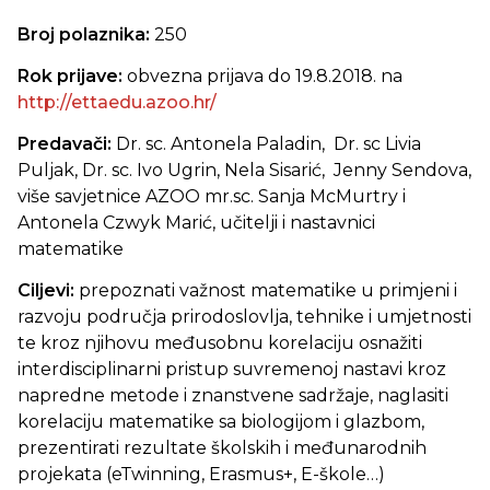
Broj polaznika:
250
Rok prijave:
obvezna prijava do 19.8.2018. na
http://ettaedu.azoo.hr/
Predavači:
Dr. sc. Antonela Paladin, Dr. sc Livia
Puljak, Dr. sc. Ivo Ugrin, Nela Sisarić, Jenny Sendova,
više savjetnice AZOO mr.sc. Sanja McMurtry i
Antonela Czwyk Marić, učitelji i nastavnici
matematike
Ciljevi:
prepoznati važnost matematike u primjeni i
razvoju područja prirodoslovlja, tehnike i umjetnosti
te kroz njihovu međusobnu korelaciju osnažiti
interdisciplinarni pristup suvremenoj nastavi kroz
napredne metode i znanstvene sadržaje, naglasiti
korelaciju matematike sa biologijom i glazbom,
prezentirati rezultate školskih i međunarodnih
projekata (eTwinning, Erasmus+, E-škole…)