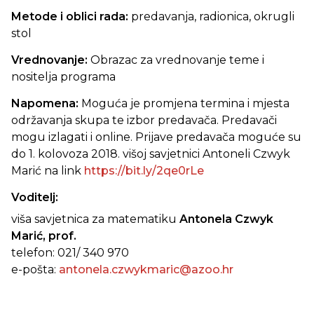
Metode i oblici rada:
predavanja, radionica, okrugli
stol
Vrednovanje:
Obrazac za vrednovanje teme i
nositelja programa
Napomena:
Moguća je promjena termina i mjesta
održavanja skupa te izbor predavača. Predavači
mogu izlagati i online. Prijave predavača moguće su
do 1. kolovoza 2018. višoj savjetnici Antoneli Czwyk
Marić na link
https://bit.ly/2qe0rLe
Voditelj:
viša savjetnica za matematiku
Antonela Czwyk
Marić, prof.
telefon: 021/ 340 970
e-pošta:
antonela.czwykmaric@azoo.hr