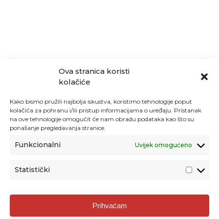
Ova stranica koristi
kolačiće
Kako bismo pružili najbolja iskustva, koristimo tehnologije poput
kolačića za pohranu i/ili pristup informacijama o uređaju. Pristanak
na ove tehnologije omogućit će nam obradu podataka kao što su
ponašanje pregledavanja stranice.
Funkcionalni
Uvijek omogućeno
Statistički
Agencija za odgoj i obrazovanje
Prihvaćam
Donje Svetice 38, 10000 Zagreb