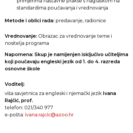
primjerima nastavne prakse s naglaskom na
standardima poučavanja i vrednovanja
Metode i oblici rada:
predavanje, radionice
Vrednovanje:
Obrazac za vrednovanje teme i
nositelja programa
Napomena:
Skup je namijenjen isključivo učiteljima
koji poučavaju engleski jezik od 1. do 4. razreda
osnovne škole
Voditelj:
viša savjetnica za engleski i njemački jezik
Ivana
Rajčić, prof.
telefon: 021/340 977
e-pošta:
ivana.rajcic@azoo.hr