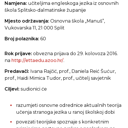
Namjena:
učiteljima engleskoga jezika iz osnovnih
škola Splitsko-dalmatinske županije
Mjesto održavanja:
Osnovna škola „Manuš”,
Vukovarska 11, 21 000 Split
Broj polaznika:
60
Rok prijave:
obvezna prijava do 29. kolovoza 2016.
na
http://ettaedu.azoo.hr/
.
Predavači:
Ivana Rajčić, prof., Daniela Reić Šućur,
prof., Haidi Mimica Tudor, prof., učitelj savjetnik
Ciljevi:
sudionici će
razumjeti osnovne odrednice aktualnih teorija
učenja stranoga jezika u ranoj školskoj dobi
povezati teorijske spoznaje s konkretnim