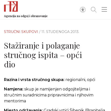
Agencija za odgoj i obrazovanje
STRUČNI SKUPOVI
/ 11. STUDENOGA 2013.
Stažiranje i polaganje
stručnog ispita – opći
dio
Razina i vrsta stručnog skupa:
regionalni, opći
Namjena:
skup je namijenjen odgojiteljima i
stručnim suradnicima pripravnicima i njihovim
mentorima
Mjesto održavanja:
Gradski vrtići Šibenik (Branitelja