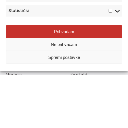
Statistički
Agencija za odgoj i obrazovanje
Prihvaćam
Donje Svetice 38, 10000 Zagreb
Ne prihvaćam
MATIČNI BROJ:
1778129
OIB:
72193628411
Spremi postavke
Prenošenje sadržaja dopušteno je uz navođenje izvora.
Novosti
Kontakt
Stručni ispiti
Pristup informacijama
Propisi i dokumenti
Zaštita osobnih
podataka
Povjerljiva osoba za
unutarnje prijavljivanje
nepravilnosti
Etički povjerenik
Agencije za odgoj i