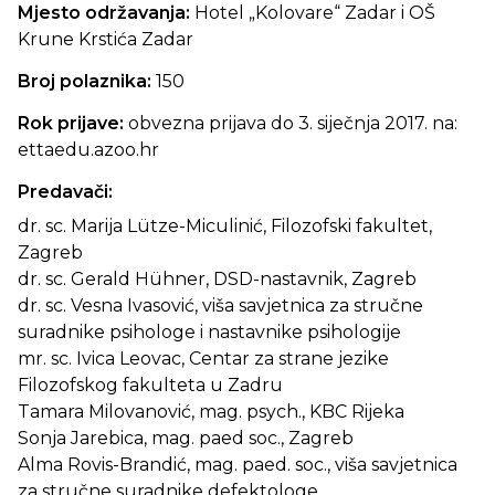
Mjesto održavanja:
Hotel „Kolovare“ Zadar i OŠ
Krune Krstića Zadar
Broj polaznika:
150
Rok prijave:
obvezna prijava do 3. siječnja 2017. na:
ettaedu.azoo.hr
Predavači:
dr. sc. Marija Lütze-Miculinić, Filozofski fakultet,
Zagreb
dr. sc. Gerald Hühner, DSD-nastavnik, Zagreb
dr. sc. Vesna Ivasović, viša savjetnica za stručne
suradnike psihologe i nastavnike psihologije
mr. sc. Ivica Leovac, Centar za strane jezike
Filozofskog fakulteta u Zadru
Tamara Milovanović, mag. psych., KBC Rijeka
Sonja Jarebica, mag. paed soc., Zagreb
Alma Rovis-Brandić, mag. paed. soc., viša savjetnica
za stručne suradnike defektologe