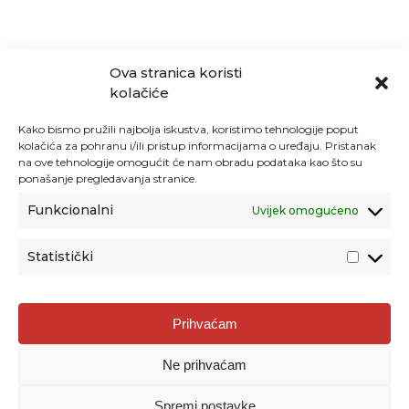
Ova stranica koristi
kolačiće
Kako bismo pružili najbolja iskustva, koristimo tehnologije poput
kolačića za pohranu i/ili pristup informacijama o uređaju. Pristanak
na ove tehnologije omogućit će nam obradu podataka kao što su
ponašanje pregledavanja stranice.
Funkcionalni
Uvijek omogućeno
Statistički
Agencija za odgoj i obrazovanje
Prihvaćam
Donje Svetice 38, 10000 Zagreb
Ne prihvaćam
MATIČNI BROJ:
1778129
OIB:
72193628411
Spremi postavke