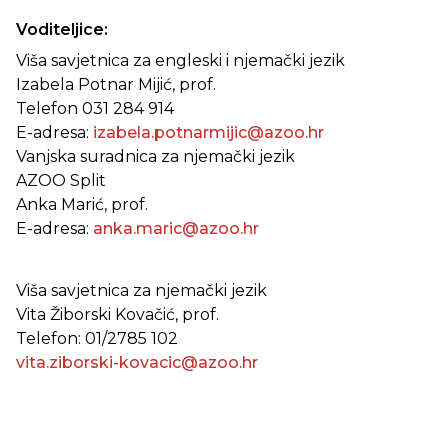
Voditeljice:
Viša savjetnica za engleski i njemački jezik
Izabela Potnar Mijić, prof.
Telefon 031 284 914
E-adresa:
izabela.potnarmijic@azoo.hr
Vanjska suradnica za njemački jezik
AZOO Split
Anka Marić, prof.
E-adresa:
anka.maric@azoo.hr
Viša savjetnica za njemački jezik
Vita Žiborski Kovačić, prof.
Telefon: 01/2785 102
vita.ziborski-kovacic@azoo.hr