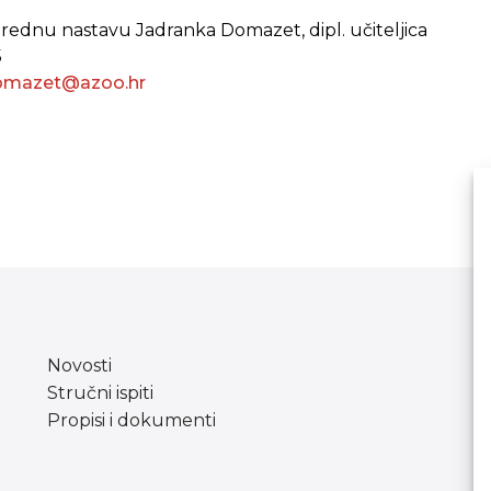
azrednu nastavu Jadranka Domazet, dipl. učiteljica
5
domazet@azoo.hr
Novosti
Stručni ispiti
Propisi i dokumenti