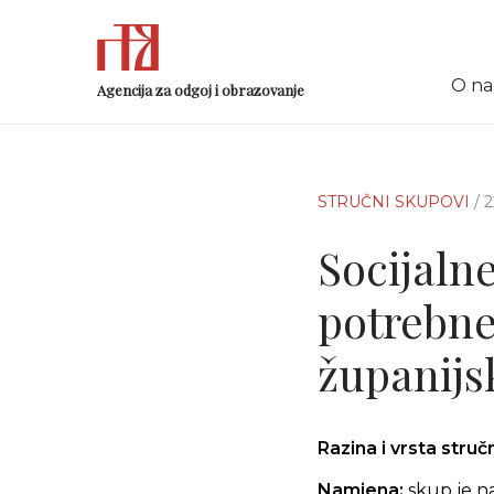
O n
Agencija za odgoj i obrazovanje
STRUČNI SKUPOVI
/ 
Socijaln
potrebne
županijs
Razina i vrsta stru
Namjena:
skup je n