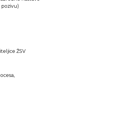
o pozivu)
teljice ŽSV
ocesa,
.