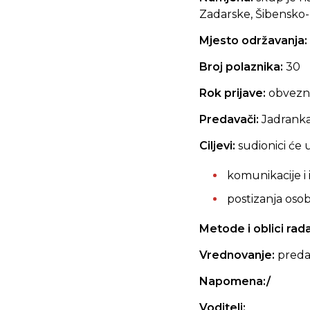
Zadarske, Šibensko-k
Mjesto održavanja:
Broj polaznika:
30
Rok prijave:
obvezna pr
Predavači:
Jadranka
Ciljevi:
sudionici će
komunikacije i
postizanja oso
Metode i oblici rad
Vrednovanje:
preda
Napomena:/
Voditelj: