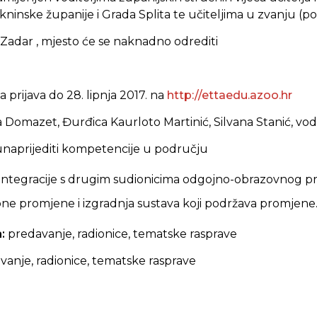
ninske županije i Grada Splita te učiteljima u zvanju (p
Zadar
, mjesto će se naknadno odrediti
ijava do ­­­­­­­­­­­­­­­­28. lipnja 2017. na
http://ettaedu.azoo.hr
 Domazet, Đurđica Kaurloto Martinić, Silvana Stanić, vodi
 unaprijediti kompetencije u području
 integracije s drugim sudionicima odgojno-obrazovnog pr
bne promjene i izgradnja sustava koji podržava promjene
a:
predavanje, radionice, tematske rasprave
vanje, radionice, tematske rasprave