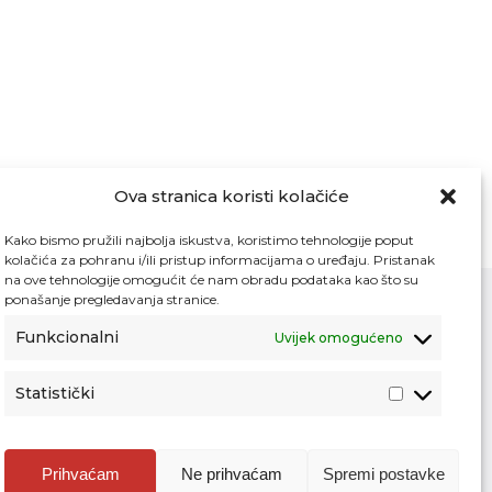
Ova stranica koristi kolačiće
Kako bismo pružili najbolja iskustva, koristimo tehnologije poput
kolačića za pohranu i/ili pristup informacijama o uređaju. Pristanak
na ove tehnologije omogućit će nam obradu podataka kao što su
ponašanje pregledavanja stranice.
Funkcionalni
Uvijek omogućeno
Kontakt
Pristup informacijama
Statistički
Zaštita osobnih podataka
Povjerljiva osoba za unutarnje prijavljivanje
nepravilnosti
Prihvaćam
Ne prihvaćam
Spremi postavke