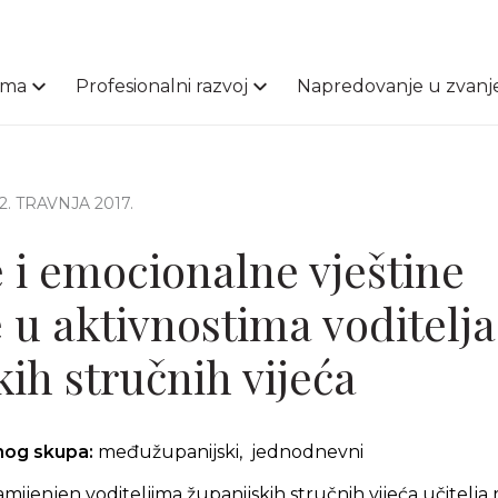
ama
Profesionalni razvoj
Napredovanje u zvanj
22. TRAVNJA 2017.
e i emocionalne vještine
 u aktivnostima voditelja
kih stručnih vijeća
čnog skupa:
međužupanijski, jednodnevni
amijenjen voditeljima županijskih stručnih vijeća učitelj