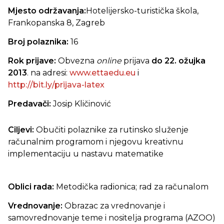
Mjesto održavanja:
Hotelijersko-turistička škola,
Frankopanska 8, Zagreb
Broj polaznika:
16
Rok prijave:
Obvezna
online
prijava
do 22. ožujka
2013
. na adresi:
www.ettaedu.eu
i
http://bit.ly/prijava-latex
Predavači:
Josip Kličinović
Ciljevi:
Obučiti polaznike za rutinsko služenje
računalnim programom i njegovu kreativnu
implementaciju u nastavu matematike
Oblici rada:
Metodička radionica; rad za računalom
Vrednovanje:
Obrazac za vrednovanje i
samovrednovanje teme i nositelja programa (AZOO)