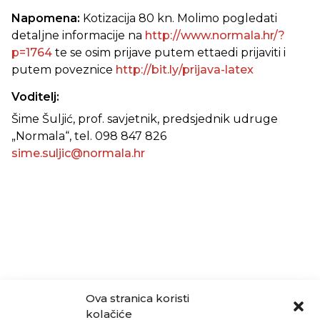
Napomena:
Kotizacija 80 kn. Molimo pogledati
detaljne informacije na
http://www.normala.hr/?
p=1764
te se osim prijave putem ettaedi prijaviti i
putem poveznice
http://bit.ly/prijava-latex
Voditelj:
Šime Šuljić, prof. savjetnik, predsjednik udruge
„Normala“, tel. 098 847 826
sime.suljic@normala.hr
Ova stranica koristi
kolačiće