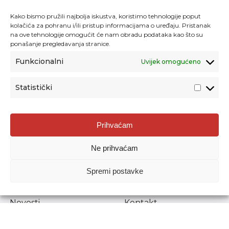
Kako bismo pružili najbolja iskustva, koristimo tehnologije poput
kolačića za pohranu i/ili pristup informacijama o uređaju. Pristanak
na ove tehnologije omogućit će nam obradu podataka kao što su
ponašanje pregledavanja stranice.
Funkcionalni
Uvijek omogućeno
Statistički
Agencija za odgoj i obrazovanje
Prihvaćam
Donje Svetice 38, 10000 Zagreb
Ne prihvaćam
MATIČNI BROJ:
1778129
OIB:
72193628411
Spremi postavke
Prenošenje sadržaja dopušteno je uz navođenje izvora.
Novosti
Kontakt
Stručni ispiti
Pristup informacijama
Propisi i dokumenti
Zaštita osobnih