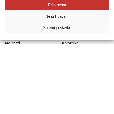
Agencija za odgoj i obrazovanje
Prihvaćam
Donje Svetice 38, 10000 Zagreb
Ne prihvaćam
MATIČNI BROJ:
1778129
OIB:
72193628411
Spremi postavke
Prenošenje sadržaja dopušteno je uz navođenje izvora.
Novosti
Kontakt
Stručni ispiti
Pristup informacijama
Propisi i dokumenti
Zaštita osobnih
podataka
Povjerljiva osoba za
unutarnje prijavljivanje
nepravilnosti
Etički povjerenik
Agencije za odgoj i
obrazovanje
Copyright © Agencija za odgoj i obrazovanje.