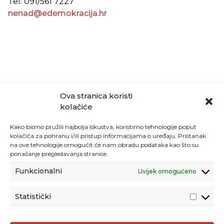
Tel: 091/561 7227
nenad@edemokracija.hr
Ova stranica koristi
kolačiće
Kako bismo pružili najbolja iskustva, koristimo tehnologije poput
kolačića za pohranu i/ili pristup informacijama o uređaju. Pristanak
na ove tehnologije omogućit će nam obradu podataka kao što su
ponašanje pregledavanja stranice.
Funkcionalni
Uvijek omogućeno
Statistički