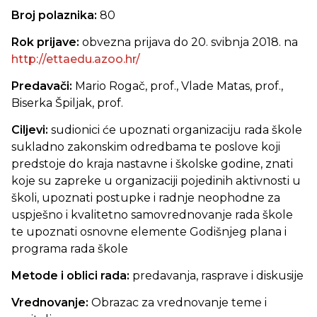
Broj polaznika:
80
Rok prijave:
obvezna prijava do 20. svibnja 2018. na
http://ettaedu.azoo.hr/
Predavači:
Mario Rogač, prof., Vlade Matas, prof.,
Biserka Špiljak, prof.
Ciljevi:
sudionici će
upoznati organizaciju rada škole
sukladno zakonskim odredbama te poslove koji
predstoje do kraja nastavne i školske godine,
znati
koje su zapreke u organizaciji pojedinih aktivnosti u
školi, upoznati postupke i radnje neophodne za
uspješno i kvalitetno samovrednovanje rada škole
te upoznati osnovne elemente Godišnjeg plana i
programa rada škole
Metode i oblici rada:
predavanja, rasprave i diskusije
Vrednovanje:
Obrazac za vrednovanje teme i