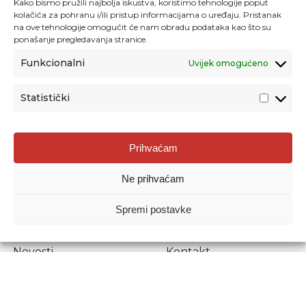
Kako bismo pružili najbolja iskustva, koristimo tehnologije poput
kolačića za pohranu i/ili pristup informacijama o uređaju. Pristanak
na ove tehnologije omogućit će nam obradu podataka kao što su
ponašanje pregledavanja stranice.
Funkcionalni
Uvijek omogućeno
Statistički
Agencija za odgoj i obrazovanje
Prihvaćam
Donje Svetice 38, 10000 Zagreb
Ne prihvaćam
MATIČNI BROJ:
1778129
OIB:
72193628411
Spremi postavke
Prenošenje sadržaja dopušteno je uz navođenje izvora.
Novosti
Kontakt
Stručni ispiti
Pristup informacijama
Propisi i dokumenti
Zaštita osobnih
podataka