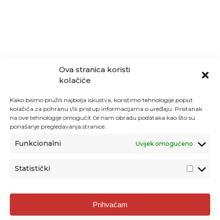
Ova stranica koristi
kolačiće
Kako bismo pružili najbolja iskustva, koristimo tehnologije poput
kolačića za pohranu i/ili pristup informacijama o uređaju. Pristanak
na ove tehnologije omogućit će nam obradu podataka kao što su
ponašanje pregledavanja stranice.
Funkcionalni
Uvijek omogućeno
Statistički
Agencija za odgoj i obrazovanje
Prihvaćam
Donje Svetice 38, 10000 Zagreb