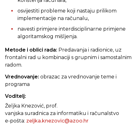
korištenja računala,
osvijestiti probleme koji nastaju prilikom
implementacije na računalu,
navesti primjere interdisciplinarne primjene
algoritamskog mišljenja.
Metode i oblici rada:
Predavanja i radionice, uz
frontalni rad u kombinaciji s grupnim i samostalnim
radom.
Vrednovanje:
obrazac za
vrednovanje teme i
programa
Voditelj:
Željka Knezović, prof.
vanjska suradnica za informatiku i računalstvo
e-pošta:
zeljka.knezovic@azoo.hr