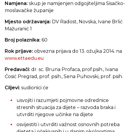
Namjena:
skup je namijenjen odgojiteljima Sisačko-
moslavačke županije
Mjesto održavanja:
DV Radost, Novska, Ivane Brlić
Mažuranić 1
Broj polaznika:
60
Rok prijave:
obvezna prijava do 13. ožujka 2014. na
www.ettaedu.eu
Predavači:
dr. sc. Bruna Profaca, prof.psih., Ivana
Ćosić Pregrad, prof. psih., Sena Puhovski, prof. psih.
Ciljevi:
sudionici će
usvojiti i razumjeti pojmovne odrednice
stresnih situacija za dijete – razvoda braka i
utvrditi njegove učinke na dijete
osvijestiti i utvrditi važnost osnovnih potreba
djeteta i očekivanih i u danim okolnostima