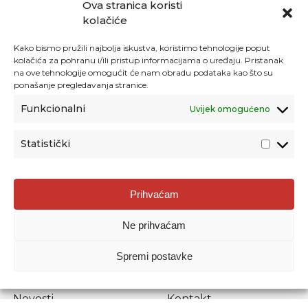
Ova stranica koristi
kolačiće
Kako bismo pružili najbolja iskustva, koristimo tehnologije poput
kolačića za pohranu i/ili pristup informacijama o uređaju. Pristanak
na ove tehnologije omogućit će nam obradu podataka kao što su
ponašanje pregledavanja stranice.
Funkcionalni
Uvijek omogućeno
Statistički
Agencija za odgoj i obrazovanje
Prihvaćam
Donje Svetice 38, 10000 Zagreb
Ne prihvaćam
MATIČNI BROJ:
1778129
OIB:
72193628411
Spremi postavke
Prenošenje sadržaja dopušteno je uz navođenje izvora.
Novosti
Kontakt