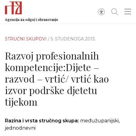
Agencija za odgoj i obrazovanje
STRUČNI SKUPOVI
/ 5. STUDENOGA 2013.
Razvoj profesionalnih
kompetencije:Dijete –
razvod – vrtić/ vrtić kao
izvor podrške djetetu
tijekom
Razina i vrsta stručnog skupa:
međužupanijski,
jednodnevni