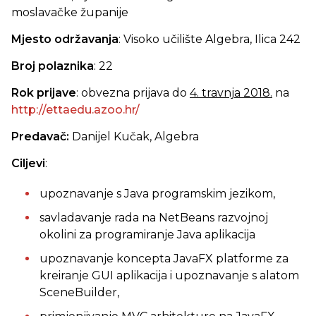
moslavačke županije
Mjesto održavanja
: Visoko učilište Algebra, Ilica 242
Broj polaznika
: 22
Rok prijave
: obvezna prijava do
4. travnja 2018.
na
http://ettaedu.azoo.hr/
Predavač:
Danijel Kučak, Algebra
Ciljevi
:
upoznavanje s Java programskim jezikom,
savladavanje rada na NetBeans razvojnoj
okolini za programiranje Java aplikacija
upoznavanje koncepta JavaFX platforme za
kreiranje GUI aplikacija i upoznavanje s alatom
SceneBuilder,