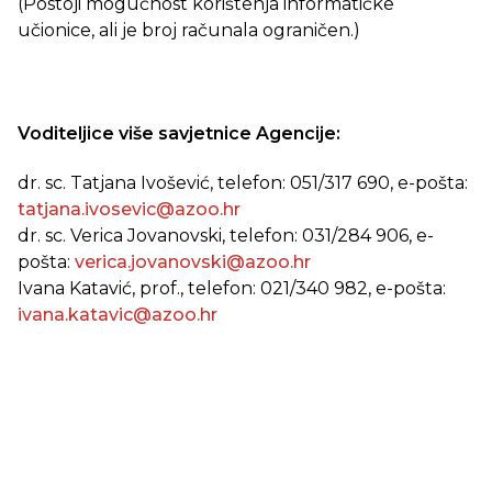
(Postoji mogućnost korištenja informatičke
učionice, ali je broj računala ograničen.)
Voditeljice više savjetnice Agencije:
dr. sc. Tatjana Ivošević, telefon: 051/317 690, e-pošta:
tatjana.ivosevic@azoo.hr
dr. sc. Verica Jovanovski, telefon: 031/284 906, e-
pošta:
verica.jovanovski@azoo.hr
Ivana Katavić, prof., telefon: 021/340 982, e-pošta:
ivana.katavic@azoo.hr