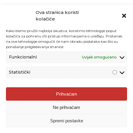
Ova stranica koristi
kolačiće
Kako bismo pružili najbolja iskustva, koristimo tehnologije poput
kolačića za pohranu i/ili pristup informacijama o uređaju. Pristanak
na ove tehnologije omogućit će nam obradu podataka kao što su
ponašanje pregledavanja stranice.
Funkcionalni
Uvijek omogućeno
Statistički
Agencija za odgoj i obrazovanje
Prihvaćam
Donje Svetice 38, 10000 Zagreb
Ne prihvaćam
MATIČNI BROJ:
1778129
OIB:
72193628411
Spremi postavke
Prenošenje sadržaja dopušteno je uz navođenje izvora.