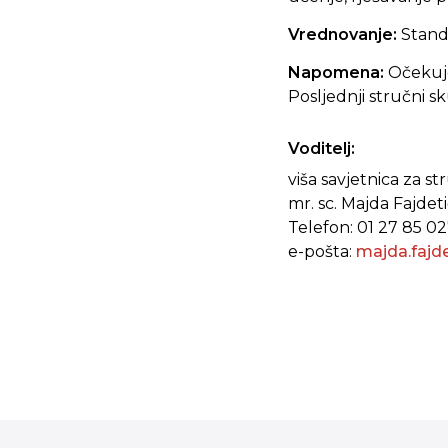
Vrednovanje:
Stand
Napomena:
Očekuje 
Posljednji stručni s
Voditelj:
viša savjetnica za 
mr. sc. Majda Fajdet
Telefon: 01 27 85 0
e-pošta:
majda.fajd