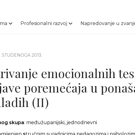
ama
Profesionalni razvoj
Napredovanje u zvanj
7. STUDENOGA 2013.
rivanje emocionalnih tes
ojave poremećaja u ponaš
ladih (II)
čnog skupa
: međužupanijski, jednodnevni
amijenjen
s
tručnim suradnicima pedagozima i psiholozim