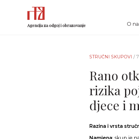
O n
Agencija za odgoj i obrazovanje
STRUČNI SKUPOVI
/ 
Rano otk
rizika p
djece i m
Razina i vrsta stru
Namjena
:
skup je n