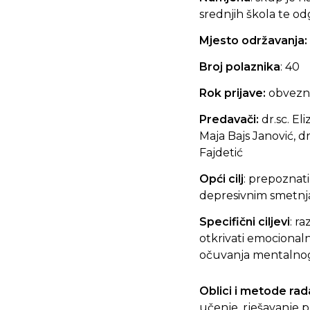
srednjih škola te o
Mjesto održavanja:
Broj polaznika
: 40
Rok prijave:
obvezna
Predavači:
dr.sc. El
Maja Bajs Janović, dr
Fajdetić
Opći cilj
:
prepoznati 
depresivnim smetnjam
Specifični
ciljevi
:
ra
otkrivati emocional
očuvanja mentalnog z
Oblici i metode rad
učenje, rješavanje 