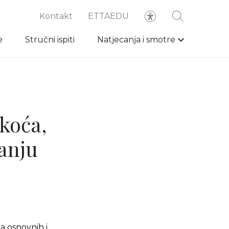
Kontakt
ETTAEDU
e
Stručni ispiti
Natjecanja i smotre
koća,
anju
a osnovnih i