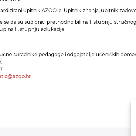
ardizirani upitnik AZOO-e. Upitnik znanja, upitnik zadovo
se da su sudionici prethodno bili na I. stupnju stručnog
kup na II. stupnju edukacije.
stručne suradnike pedagoge i odgajatelje učeničkih domo
ić
27
etic@azoo.hr