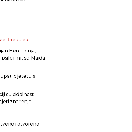
.ettaedu.eu
cijan Hercigonja,
psih. i mr. sc. Majda
tupati djetetu s
i suicidalnosti;
mjeti značenje
kustveno i otvoreno