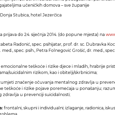
dgajateljima učeničkih domova – sve županije
Donja Stubica, hotel Jezerčica
 prijava do
24. siječnja 2014. (do popune mjesta) na
www
izabeta Radonić, spec. psihijatar, prof. dr. sc. Dubravka Ko
. med., spec. psih., Petra Folnegović Grošić, dr. med., spec. 
emocionalne teškoće i rizike djece i mladih, hrabrije pris
a/suicidalnim rizikom, kao i obitelji/skrbnicima;
zumjeti značenje očuvanja mentalnog zdravlja u prevencij
ne teškoće i rizike pojave poremećaja u ponašanju; razu
dravlja u prevenciji suicidalnosti;
a:
frontalni, skupni i individualni; izlaganje, radionica, is
problema.