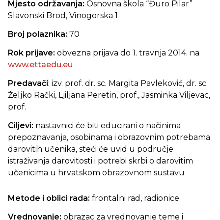
Mjesto
održavanja:
Osnovna škola “Đuro Pilar”
Slavonski Brod, Vinogorska 1
Broj polaznika:
70
Rok prijave:
obvezna prijava do 1. travnja 2014. na
www.ettaedu.eu
Predavači
: izv. prof. dr. sc. Margita Pavleković, dr. sc.
Željko Rački, Ljiljana Peretin, prof., Jasminka Viljevac,
prof.
Ciljevi:
nastavnici će biti educirani o načinima
prepoznavanja, osobinama i obrazovnim potrebama
darovitih učenika, steći će uvid u područje
istraživanja darovitosti i potrebi skrbi o darovitim
učenicima u hrvatskom obrazovnom sustavu
Metode i oblici rada:
frontalni rad, radionice
Vrednovanje:
obrazac za vrednovanje teme i