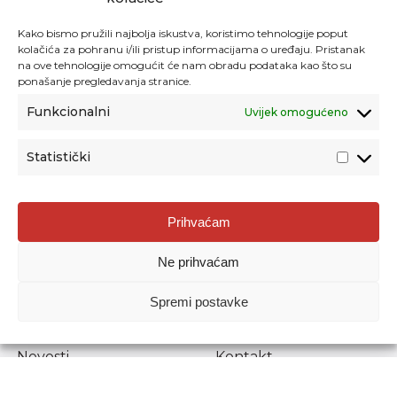
Kako bismo pružili najbolja iskustva, koristimo tehnologije poput
kolačića za pohranu i/ili pristup informacijama o uređaju. Pristanak
na ove tehnologije omogućit će nam obradu podataka kao što su
ponašanje pregledavanja stranice.
Funkcionalni
Uvijek omogućeno
Statistički
Agencija za odgoj i obrazovanje
Prihvaćam
Donje Svetice 38, 10000 Zagreb
Ne prihvaćam
MATIČNI BROJ:
1778129
OIB:
72193628411
Spremi postavke
Prenošenje sadržaja dopušteno je uz navođenje izvora.
Novosti
Kontakt
Stručni ispiti
Pristup informacijama