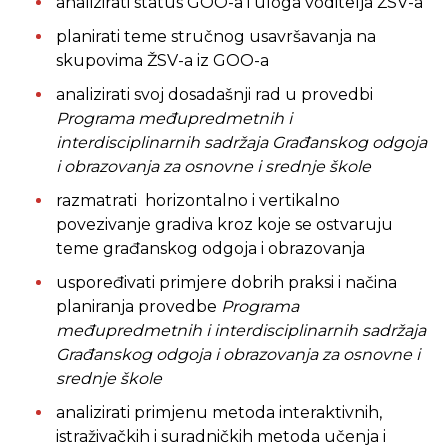
analizirati status GOO-a i uloga voditelja ŽSV-a
planirati teme stručnog usavršavanja na
skupovima ŽSV-a iz GOO-a
analizirati svoj dosadašnji rad u provedbi
Programa međupredmetnih i
interdisciplinarnih sadržaja
Gra
đ
anskog odgoja
i obrazovanja za osnovne i srednje škole
razmatrati horizontalno i vertikalno
povezivanje gradiva kroz koje se ostvaruju
teme građanskog odgoja i obrazovanja
uspoređivati primjere dobrih praksi i načina
planiranja provedbe
Programa
međupredmetnih i interdisciplinarnih sadržaja
Gra
đ
anskog odgoja i obrazovanja za osnovne i
srednje škole
analizirati primjenu metoda interaktivnih,
istraživačkih i suradničkih metoda učenja i