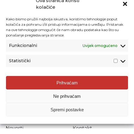
Ova stranica koristi
kolačiće
Kako bismo pružili najbolja iskustva, koristimo tehnologije poput
kolačića za pohranu i/ili pristup informacijama o uređaju. Pristanak
na ove tehnologije omogućit će nam obradu podataka kao što su
ponašanje pregledavanja stranice.
Funkcionalni
Uvijek omogućeno
Statistički
Agencija za odgoj i obrazovanje
Prihvaćam
Donje Svetice 38, 10000 Zagreb
Ne prihvaćam
MATIČNI BROJ:
1778129
OIB:
72193628411
Spremi postavke
Prenošenje sadržaja dopušteno je uz navođenje izvora.
Novosti
Kontakt