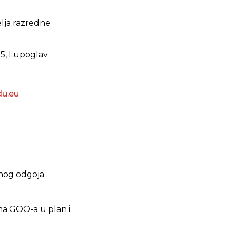
elja razredne
 5, Lupoglav
u.eu
enog odgoja
ma GOO-a u plan i