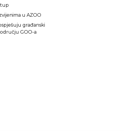
stup
razvijenima u AZOO
pospješuju građanski
 području GOO-a