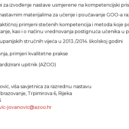
eni za izvođenje nastave usmjerene na kompetencijski pri
s nastavnim materijalima za učenje i poučavanje GOO-a 
praktičnoj primjeni stečenih kompetencija i metoda koje 
vanje, kao i o načinu vrednovanja postignuća učenika u
Županijskih stručnih vijeća u 2013./2014. školskoj godini
ja, primjeri kvalitetne prakse
ardizirani upitnik (AZOO)
ović, viša savjetnica za razrednu nastavu
obrazovanje, Trpimirova 6, Rijeka
3
evic-jovanovic@azoo.hr