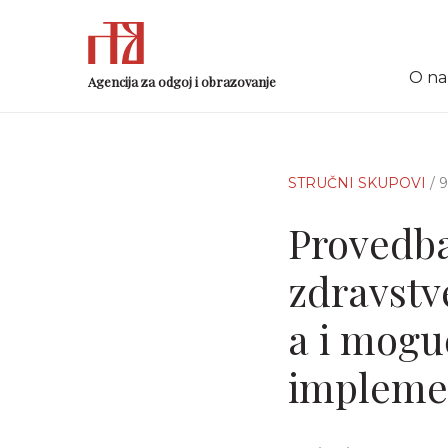
O n
Agencija za odgoj i obrazovanje
STRUČNI SKUPOVI
/ 
Provedba
zdravst
a i mogu
impleme