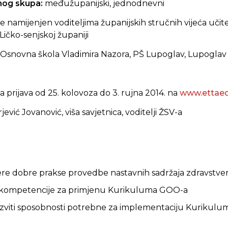
čnog skupa:
međužupanijski, jednodnevni
 namijenjen voditeljima županijskih stručnih vijeća učit
 Ličko-senjskoj županiji
Osnovna škola Vladimira Nazora, PŠ Lupoglav, Lupoglav
 prijava od 25. kolovoza do 3. rujna 2014. na
www.ettaed
jević Jovanović, viša savjetnica, voditelji ŽSV-a
jere dobre prakse provedbe nastavnih sadržaja zdravstv
e kompetencije za primjenu Kurikuluma GOO-a
 razviti sposobnosti potrebne za implementaciju Kurikulu