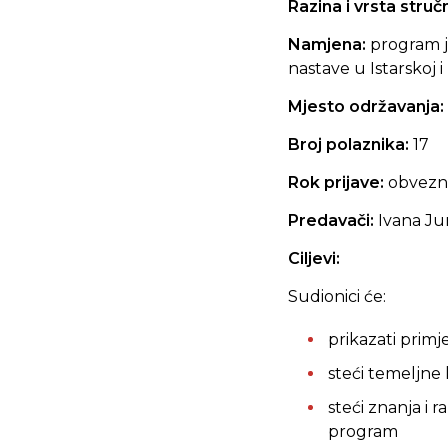
Razina i vrsta stru
Namjena:
program je
nastave u Istarskoj i
Mjesto održavanja:
Broj polaznika:
17
Rok prijave:
obvezna
Predavači:
Ivana Jur
Ciljevi:
Sudionici će:
prikazati prim
steći temeljn
steći znanja i
program