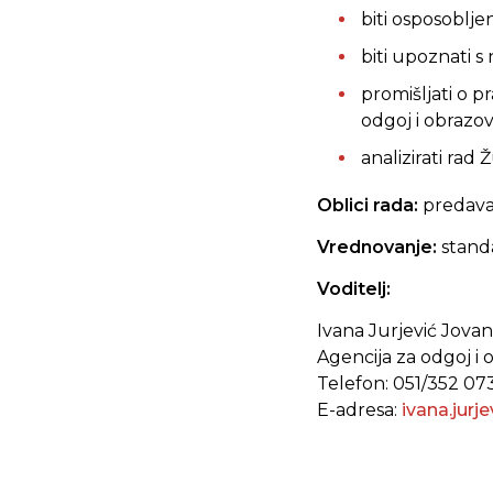
biti osposoblj
biti upoznati 
promišljati o 
odgoj i obrazo
analizirati rad 
Oblici rada:
predavan
Vrednovanje:
stand
Voditelj:
Ivana Jurjević Jovan
Agencija za odgoj i 
Telefon: 051/352 07
E-adresa:
ivana.jurj