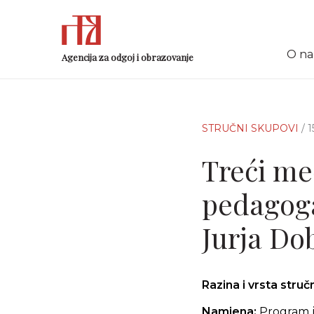
O n
Agencija za odgoj i obrazovanje
STRUČNI SKUPOVI
/ 
Treći me
pedagoga
Jurja Dob
Razina i vrsta stru
Namjena:
Program j