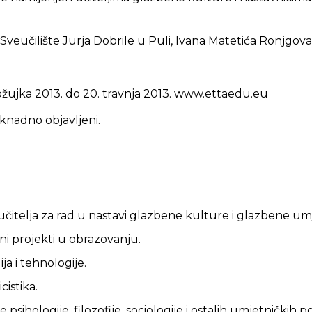
Sveučilište Jurja Dobrile u Puli, Ivana Matetića Ronjgova
ožujka 2013. do 20. travnja 2013. www.ettaedu.eu
aknadno objavljeni.
čitelja za rad u nastavi glazbene kulture i glazbene umj
rni projekti u obrazovanju.
ja i tehnologije.
istika.
e psihologije, filozofije, sociologije i ostalih umjetničkih p