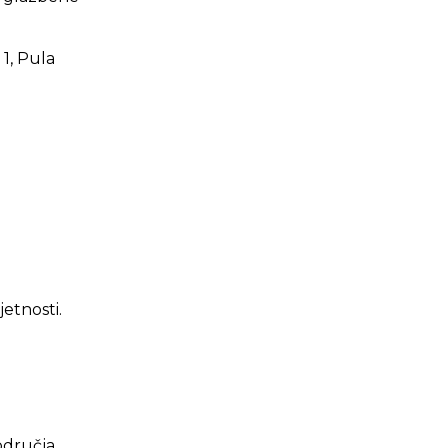
 1, Pula
etnosti.
odručja.