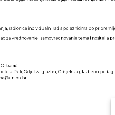
ja, radionice individualni rad s polaznicima po pripre
ac za vrednovanje i samovrednovanje tema i nositelja 
n-Orbanić
obrile u Puli, Odjel za glazbu, Odsjek za glazbenu pedag
azba@unipu.hr