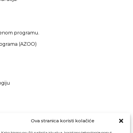
mljenom programu.
programa (AZOO)
ogiju
Ova stranica koristi kolačiće
Kako bismo pružili najbolja iskustva, koristimo tehnologije poput