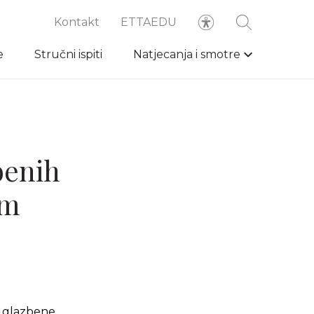
Kontakt
ETTAEDU
e
Stručni ispiti
Natjecanja i smotre
benih
em
a glazbene