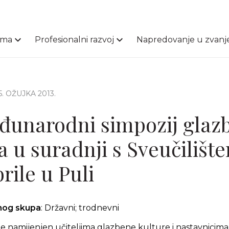
ama
Profesionalni razvoj
Napredovanje u zvanj
15. OŽUJKA 2013.
đunarodni simpozij glaz
 u suradnji s Sveučilišt
rile u Puli
čnog skupa
: Državni; trodnevni
e namijenjen učiteljima glazbene kulture i nastavnicim