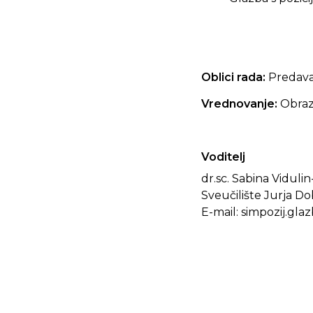
Oblici rada:
Predavan
Vrednovanje:
Obraz
Voditelj
dr.sc. Sabina Viduli
Sveučilište Jurja D
E-mail: simpozij.gl