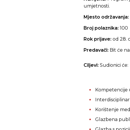
umjetnosti.
Mjesto održavanja:
Broj polaznika:
100
Rok prijave:
od 28. 
Predavači:
Bit će n
Ciljevi:
Sudionici će:
Kompetencije u
Interdisciplina
Korištenje medi
Glazbena public
Glazba s pozicij