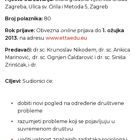
Zagreba, Ulica sv. Ćirila i Metoda 5, Zagreb
Broj polaznika:
80
Rok prijave:
Obvezna
online
prijava do
1. ožujka
2013.
na adresu
www.ettaedu.eu
Predavači:
dr.sc. Krunoslav Nikodem, dr. sc. Ankica
Marinović, dr. sc. Ognjen Čaldarović i dr. sc. Siniša
Zrinščak, i dr.
Ciljevi:
Sudionici će:
dobiti novi pogled na određene društvene
probleme
razumjeti probleme koji se pojavljuju u
suvremenom društvu
uočiti važnost značajnih zadataka sociologa i