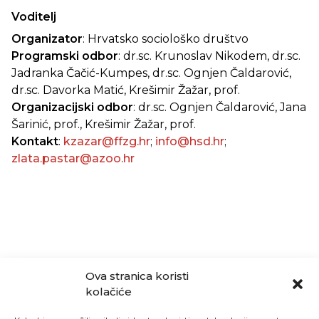
Voditelj
Organizator
: Hrvatsko sociološko društvo
Programski odbor
: dr.sc. Krunoslav Nikodem, dr.sc.
Jadranka Čačić-Kumpes, dr.sc. Ognjen Čaldarović,
dr.sc. Davorka Matić, Krešimir Žažar, prof.
Organizacijski odbor
: dr.sc. Ognjen Čaldarović, Jana
Šarinić, prof., Krešimir Žažar, prof.
Kontakt
:
kzazar@ffzg.hr
;
info@hsd.hr
;
zlata.pastar@azoo.hr
Ova stranica koristi
kolačiće