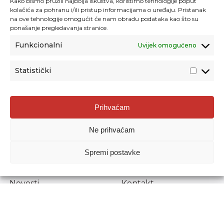
Kako bismo pružili najbolja iskustva, koristimo tehnologije poput
kolačića za pohranu i/ili pristup informacijama o uređaju. Pristanak
na ove tehnologije omogućit će nam obradu podataka kao što su
ponašanje pregledavanja stranice.
Funkcionalni
Uvijek omogućeno
Statistički
Agencija za odgoj i obrazovanje
Prihvaćam
Donje Svetice 38, 10000 Zagreb
Ne prihvaćam
MATIČNI BROJ:
1778129
OIB:
72193628411
Spremi postavke
Prenošenje sadržaja dopušteno je uz navođenje izvora.
Novosti
Kontakt
Stručni ispiti
Pristup informacijama
Propisi i dokumenti
Zaštita osobnih
podataka