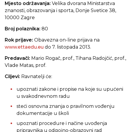
Mjesto održavanja:
Velika dvorana Ministarstva
znanosti, obrazovanja i sporta, Donje Svetice 38,
10000 Zagre
Broj polaznika:
80
Rok prijave:
Obavezna on-line prijava na
www.ettaedu.eu
do 7. listopada 2013.
Predavači:
Mario Rogač, prof., Tihana Radojčić, prof.,
Vlade Matas, prof.
Ciljevi
:
Ravnatelji će:
upoznati zakone i propise na koje su upućeni
u svakodnevnom radu
steći osnovna znanja o pravilnom vođenju
dokumentacije u školi
upoznati procedure i načine uvođenja
pripravnika u odgojno-obrazovni rad