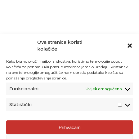
Ova stranica koristi
kolačiće
Kako bismo pružili najbolja iskustva, koristimo tehnologije poput
kolačića za pohranu i/ili pristup informacijama o uređaju. Pristanak
na ove tehnologije omogućit će nam obradu podataka kao što su
ponašanje pregledavanja stranice.
Funkcionalni
Uvijek omogućeno
Statistički
Agencija za odgoj i obrazovanje
Prihvaćam
Donje Svetice 38, 10000 Zagreb