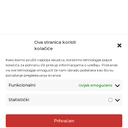
Ova stranica koristi
kolačiće
Kako bismo pružili najbolja iskustva, koristimo tehnologije poput
kolačića za pohranu i/ili pristup informacijama o uređaju. Pristanak
na ove tehnologije omogućit će nam obradu podataka kao što su
ponašanje pregledavanja stranice.
Funkcionalni
Uvijek omogućeno
Statistički
Agencija za odgoj i obrazovanje
Prihvaćam
Donje Svetice 38, 10000 Zagreb