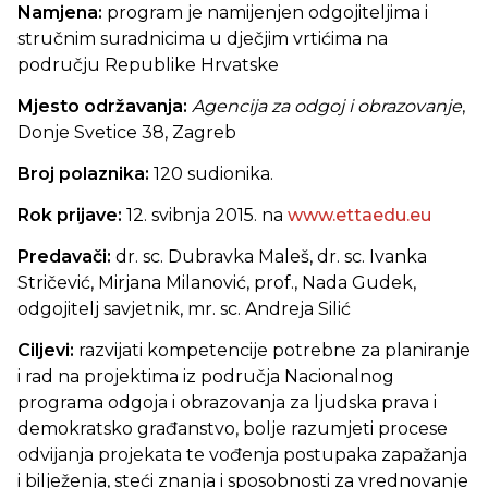
Namjena:
program je namijenjen odgojiteljima i
stručnim suradnicima u dječjim vrtićima na
području Republike Hrvatske
Mjesto održavanja:
Agencija za odgoj i obrazovanje
,
Donje Svetice 38, Zagreb
Broj polaznika:
120 sudionika.
Rok prijave:
12. svibnja 2015. na
www.ettaedu.eu
Predavači:
dr. sc. Dubravka Maleš, dr. sc. Ivanka
Stričević, Mirjana Milanović, prof., Nada Gudek,
odgojitelj savjetnik, mr. sc. Andreja Silić
Ciljevi:
razvijati kompetencije potrebne za planiranje
i rad na projektima iz područja Nacionalnog
programa odgoja i obrazovanja za ljudska prava i
demokratsko građanstvo, bolje razumjeti procese
odvijanja projekata te vođenja postupaka zapažanja
i bilježenja, steći znanja i sposobnosti za vrednovanje