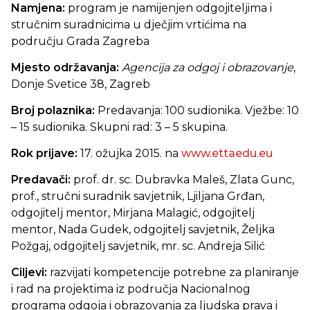
Namjena:
program je namijenjen odgojiteljima i
stručnim suradnicima u dječjim vrtićima na
području Grada Zagreba
Mjesto održavanja:
Agencija za odgoj i obrazovanje
,
Donje Svetice 38, Zagreb
Broj polaznika:
Predavanja: 100 sudionika. Vježbe: 10
– 15 sudionika. Skupni rad: 3 – 5 skupina.
Rok prijave:
17. ožujka 2015. na
www.ettaedu.eu
Predavači:
prof.
dr. sc. Dubravka Maleš, Zlata Gunc,
prof., stručni suradnik savjetnik, Ljiljana Grđan,
odgojitelj mentor, Mirjana Malagić, odgojitelj
mentor, Nada Gudek, odgojitelj savjetnik, Željka
Požgaj, odgojitelj savjetnik, mr. sc. Andreja Silić
Ciljevi:
razvijati kompetencije potrebne za planiranje
i rad na projektima iz područja Nacionalnog
programa odgoja i obrazovanja za ljudska prava i