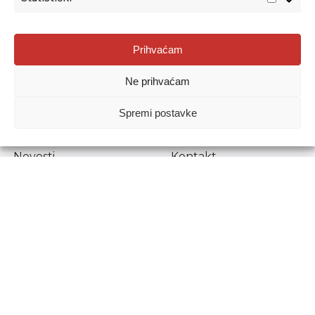
Agencija za odgoj i obrazovanje
Prihvaćam
Donje Svetice 38, 10000 Zagreb
Ne prihvaćam
MATIČNI BROJ:
1778129
OIB:
72193628411
Spremi postavke
Prenošenje sadržaja dopušteno je uz navođenje izvora.
Novosti
Kontakt
Stručni ispiti
Pristup informacijama
Propisi i dokumenti
Zaštita osobnih
podataka
Povjerljiva osoba za
unutarnje prijavljivanje
nepravilnosti
Etički povjerenik
Agencije za odgoj i
obrazovanje