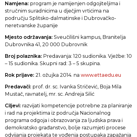
Namjena:
program je namijenjen odgojiteljima i
stručnim suradnicima u dječjim vrtićima na
području Splitsko-dalmatinske i Dubrovačko-
neretvanske županije
Mjesto održavanja:
Sveučilišni kampus, Branitelja
Dubrovnika 41, 20 000 Dubrovnik
Broj polaznika:
Predavanja: 120 sudionika. Vježbe: 10
– 15 sudionika. Skupni rad: 3 – 5 skupina.
Rok prijave:
21. ožujka 2014. na
www.ettaedu.eu
Predavači:
prof.
dr. sc. Ivanka Stričević, Boja Mila
Mustač, ravnatelj, mr. sc. Andreja Silić
Ciljevi:
razvijati kompetencije potrebne za planiranje
i rad na projektima iz područja Nacionalnog
programa odgoja i obrazovanja za ljudska prava i
demokratsko građanstvo, bolje razumjeti procese
odvijanja projekata te vođenja postupaka zapažanja