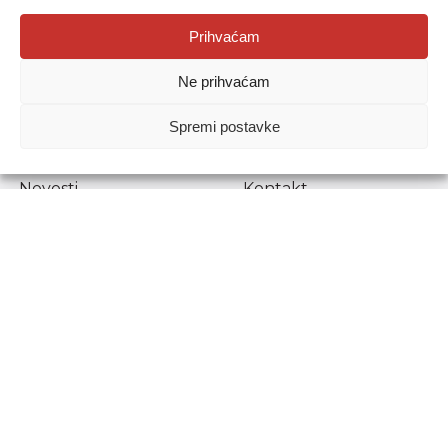
Agencija za odgoj i obrazovanje
Prihvaćam
Donje Svetice 38, 10000 Zagreb
Ne prihvaćam
MATIČNI BROJ:
1778129
OIB:
72193628411
Spremi postavke
Prenošenje sadržaja dopušteno je uz navođenje izvora.
Novosti
Kontakt
Stručni ispiti
Pristup informacijama
Propisi i dokumenti
Zaštita osobnih
podataka
Povjerljiva osoba za
unutarnje prijavljivanje
nepravilnosti
Etički povjerenik
Agencije za odgoj i
obrazovanje