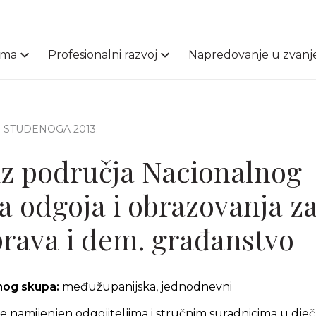
ama
Profesionalni razvoj
Napredovanje u zvanj
5. STUDENOGA 2013.
 iz područja Nacionalnog
 odgoja i obrazovanja z
prava i dem. građanstvo
čnog skupa:
međužupanijska, jednodnevni
e namijenjen odgojiteljima i stručnim suradnicima u dječ