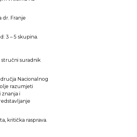
 dr. Franje
d: 3 – 5 skupina.
, stručni suradnik
područja Nacionalnog
olje razumjeti
 znanja i
redstavljanje
a, kritička rasprava.