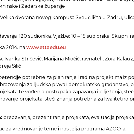
ninske i Zadarske županije
Velika dvorana novog kampusa Sveučilišta u Zadru, ulica
avanja: 120 sudionika. Vježbe: 10 – 15 sudionika. Skupni ra
ka 2014. na
www.ettaedu.eu
 sc.Ivanka Stričević, Marijana Miočić, ravnatelj, Zora Kalauz
reja Silić
petencije potrebne za planiranje i rad na projektima iz 
brazovanja za ljudska prava i demokratsko građanstvo, b
ojekata te vođenja postupaka zapažanja i bilježenja, steći
novanje projekata, steći znanja potrebna za kvalitetno p
a:
predavanja, prezentiranje projekata, evaluacija projekat
ac za vrednovanje teme i nositelja programa AZOO-a.