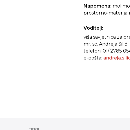
Napomena:
molimo 
prostorno-materijaln
Voditelj:
viša savjetnica za p
mr. sc. Andreja Silić
telefon: 01/ 2785 05
e-pošta:
andreja.sil