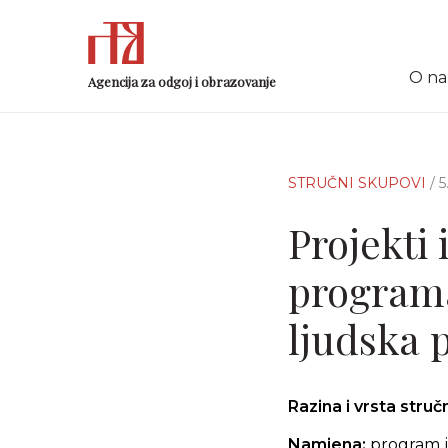
O n
Agencija za odgoj i obrazovanje
STRUČNI SKUPOVI
/ 
Projekti
programa
ljudska 
Razina i vrsta stru
Namjena:
program j