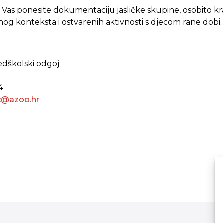
Vas ponesite dokumentaciju jasličke skupine, osobito kra
og konteksta i ostvarenih aktivnosti s djecom rane dobi.
redškolski odgoj
4
ic@azoo.hr