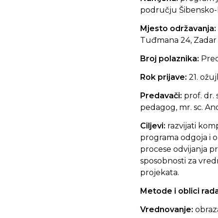
području Šibensko-k
Mjesto održavanja:
Tuđmana 24, Zadar
Broj polaznika:
Pred
Rok prijave:
21. ožuj
Predavači:
prof.
dr.
pedagog, mr. sc. And
Ciljevi:
razvijati kom
programa odgoja i o
procese odvijanja pr
sposobnosti za vred
projekata.
Metode i oblici rad
Vrednovanje:
obraz