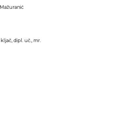
ć Mažuranić
ljač, dipl. uč., mr.