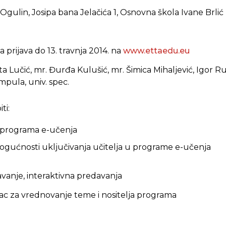
Ogulin, Josipa bana Jelačića 1, Osnovna škola Ivane Brli
 prijava do 13. travnja 2014. na
www.ettaedu.eu
ta Lučić, mr. Đurđa Kulušić,
mr. Šimica Mihaljević, Igor Ruk
mpula, univ. spec.
ti:
 programa e-učenja
mogućnosti uključivanja učitelja u programe e-učenja
vanje, interaktivna predavanja
ac za vrednovanje teme i nositelja programa