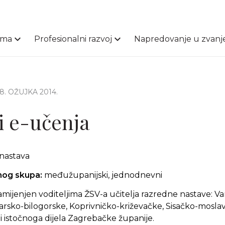
ama
Profesionalni razvoj
Napredovanje u zvanj
28. OŽUJKA 2014.
 e-učenja
nastava
čnog skupa:
međužupanijski, jednodnevni
amijenjen voditeljima ŽSV-a učitelja razredne nastave: Va
rsko-bilogorske, Koprivničko-križevačke, Sisačko-moslav
i istočnoga dijela Zagrebačke županije.