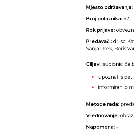
Mjesto održavanja:
Broj polaznika:
52
Rok prijave:
obvezna
Predavači:
dr. sc.
Ka
Sanja Urek, Boris Va
Ciljevi:
sudionici će bi
upoznati s pet
informirani o 
Metode rada:
preda
Vrednovanje:
obraz
Napomena: –