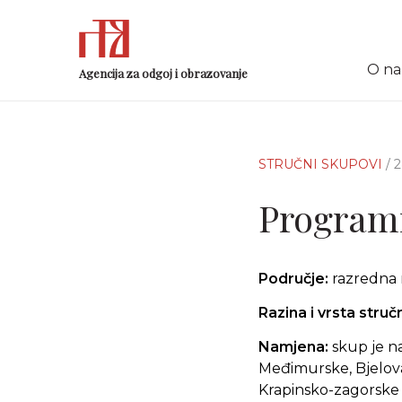
O n
Agencija za odgoj i obrazovanje
STRUČNI SKUPOVI
/ 
Programi
Područje:
razredna 
Razina i vrsta stru
Namjena:
skup je n
Međimurske, Bjelova
Krapinsko-zagorske 