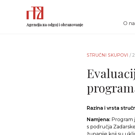
O n
Agencija za odgoj i obrazovanje
STRUČNI SKUPOVI
/ 
Evaluaci
programa
Razina i vrsta stru
Namjena:
Program j
s područja Zadarske
županije koji su ukl