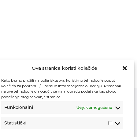
Ova stranica koristi kolačiće
Kako bismo pružili najbolja iskustva, koristimo tehnologije poput
kolačića za pohranu i/ili pristup informacijama o uređaju. Pristanak
na ove tehnologije omogućit će nam obradu podataka kao što su
ponašanje pregledavanja stranice.
Funkcionalni
Uvijek omogućeno
Kontakt
Pristup informacijama
Statistički
Zaštita osobnih podataka