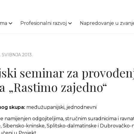
ama
Profesionalni razvoj
Napredovanje u zvanj
2. SVIBNJA 2013.
jski seminar za provođen
 „Rastimo zajedno“
čnog skupa:
međužupanijski, jednodnevni
e namijenjen odgojiteljima, stručnim suradnicima i ravnate
, Šibensko-kninske, Splitsko-dalmatinske i Dubrovačko
jučeni u Projekt