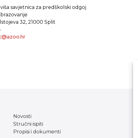
., viša savjetnica za predškolski odgoj
 obrazovanje
lstojeva 32, 21000 Split
6
lic@azoo.hr
Novosti
Stručni ispiti
Propisi i dokumenti