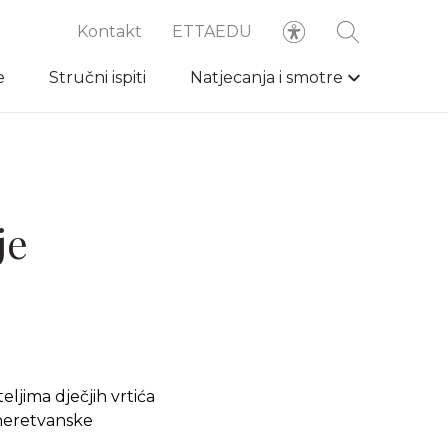
Kontakt
ETTAEDU
e
Stručni ispiti
Natjecanja i smotre
je
ljima dječjih vrtića
-neretvanske