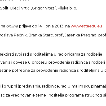
Split, Dječji vrtić „Grigor Vitez“, Kliška b. b.
zna
online
prijava do 14. lipnja 2013. na
www.ettaedu.eu
inoslava Pećnik, Branka Starc, prof., Jasenka Pregrad, prof
lektirati svoj rad s roditeljima u radionicama za roditelje
vanja i obveze u procesu provođenja radionica s roditelj
vještine potrebne za provođenje radionica s roditeljima u
i i grupni (predavanja, radionice, rad u malim skupinama
ac za vrednovanje teme i nositelja programa stručnog 