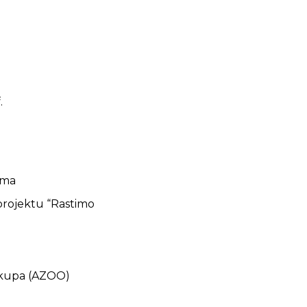
.
ima
 projektu “Rastimo
)
skupa (AZOO)