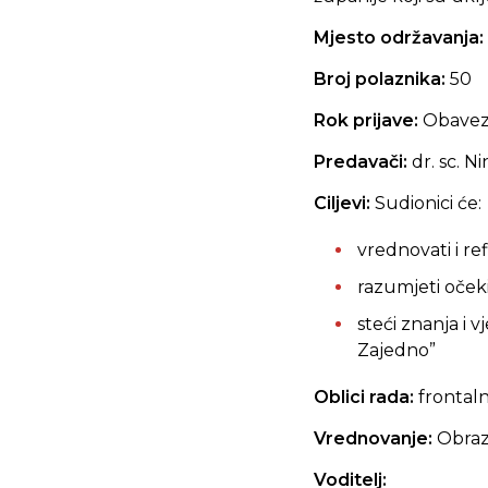
Mjesto održavanja:
Broj polaznika:
50
Rok prijave:
Obave
Predavači:
dr. sc. N
Ciljevi:
Sudionici će:
vrednovati i ref
razumjeti očeki
steći znanja i 
Zajedno”
Oblici rada:
frontaln
Vrednovanje:
Obraz
Voditelj: