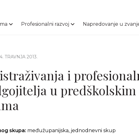
ama
Profesionalni razvoj
Napredovanje u zvanj
24. TRAVNJA 2013.
istraživanja i profesional
dgojitelja u predškolskim
ama
čnog skupa:
međužupanijska, jednodnevni skup