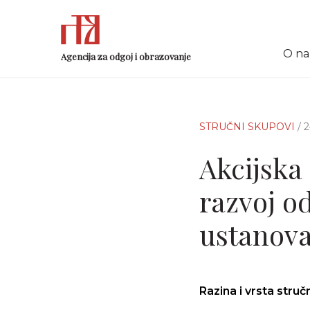
O n
Agencija za odgoj i obrazovanje
STRUČNI SKUPOVI
/ 
Akcijska 
razvoj o
ustanov
Razina i vrsta stru