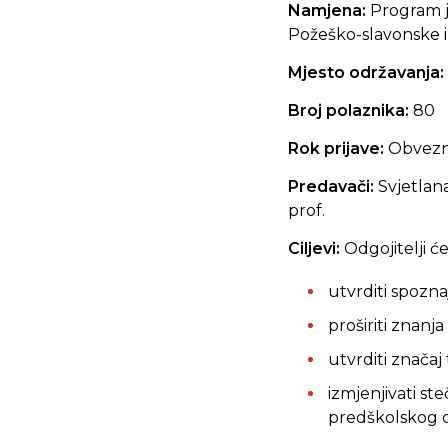
Namjena:
Program j
Požeško-slavonske i
Mjesto održavanja:
Broj polaznika:
80
Rok prijave:
Obvez
Predavači:
Svjetlana
prof.
Ciljevi:
Odgojitelji će
utvrditi spozna
proširiti znanja
utvrditi značaj
izmjenjivati st
predškolskog 