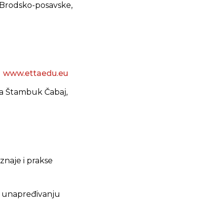
 Brodsko-posavske,
u
www.ettaedu.eu
ija Štambuk Čabaj,
oznaje i prakse
na unapređivanju