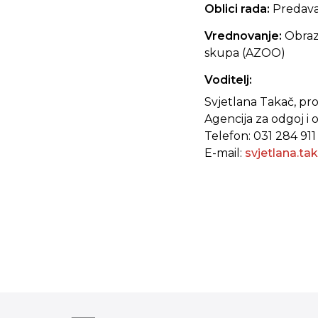
Oblici rada:
Predava
Vrednovanje:
Obraz
skupa (AZOO)
Voditelj:
Svjetlana Takač, prof
Agencija za odgoj i 
Telefon: 031 284 911
E-mail:
svjetlana.t