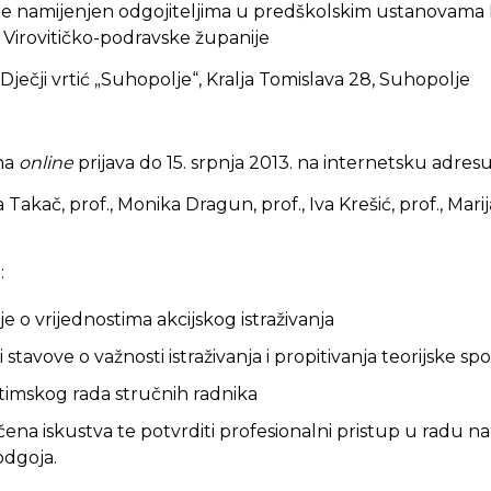
e namijenjen odgojiteljima u predškolskim ustanovama
 Virovitičko-podravske županije
Dječji vrtić „Suhopolje“, Kralja Tomislava 28, Suhopolje
na
online
prijava do 15. srpnja 2013. na internetsku adres
 Takač, prof., Monika Dragun, prof., Iva Krešić, prof., Mar
:
je o vrijednostima akcijskog istraživanja
 i stavove o važnosti istraživanja i propitivanja teorijske sp
 timskog rada stručnih radnika
ečena iskustva te potvrditi profesionalni pristup u radu 
odgoja.