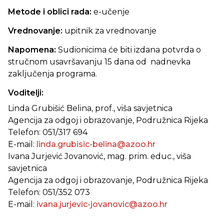
Metode i oblici rada:
e-učenje
Vrednovanje:
upitnik za vrednovanje
Napomena:
Sudionicima će biti izdana potvrda o
stručnom usavršavanju 15 dana od nadnevka
zaključenja programa.
Voditelji:
Linda Grubišić Belina, prof., viša savjetnica
Agencija za odgoj i obrazovanje, Podružnica Rijeka
Telefon: 051/317 694
E-mail:
linda.grubisic-belina@azoo.hr
Ivana Jurjević Jovanović, mag. prim. educ., viša
savjetnica
Agencija za odgoj i obrazovanje, Podružnica Rijeka
Telefon: 051/352 073
E-mail:
ivana.jurjevic-jovanovic@azoo.hr