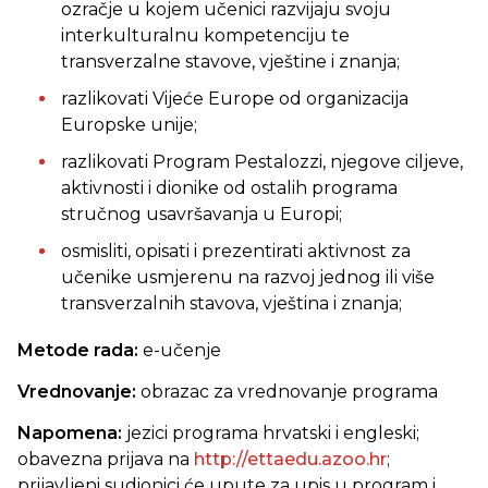
ozračje u kojem učenici razvijaju svoju
interkulturalnu kompetenciju te
transverzalne stavove, vještine i znanja;
razlikovati Vijeće Europe od organizacija
Europske unije;
razlikovati Program Pestalozzi, njegove ciljeve,
aktivnosti i dionike od ostalih programa
stručnog usavršavanja u Europi;
osmisliti, opisati i prezentirati aktivnost za
učenike usmjerenu na razvoj jednog ili više
transverzalnih stavova, vještina i znanja;
Metode rada:
e-učenje
Vrednovanje:
obrazac za vrednovanje programa
Napomena:
jezici programa hrvatski i engleski;
obavezna prijava na
http://ettaedu.azoo.hr
;
prijavljeni sudionici će upute za upis u program i