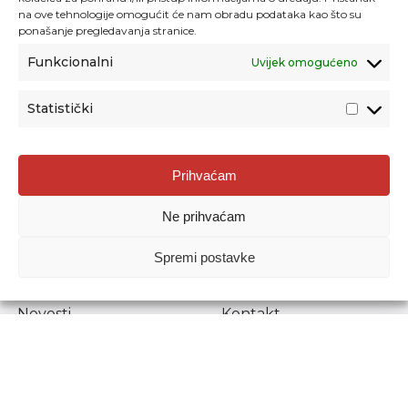
na ove tehnologije omogućit će nam obradu podataka kao što su
ponašanje pregledavanja stranice.
Funkcionalni
Uvijek omogućeno
Statistički
Agencija za odgoj i obrazovanje
Prihvaćam
Donje Svetice 38, 10000 Zagreb
Ne prihvaćam
MATIČNI BROJ:
1778129
OIB:
72193628411
Spremi postavke
Prenošenje sadržaja dopušteno je uz navođenje izvora.
Novosti
Kontakt
Stručni ispiti
Pristup informacijama
Propisi i dokumenti
Zaštita osobnih
podataka
Povjerljiva osoba za