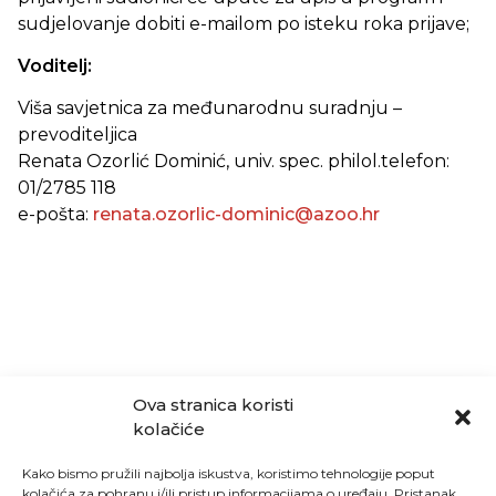
sudjelovanje dobiti e-mailom po isteku roka prijave;
Voditelj:
Viša savjetnica za međunarodnu suradnju –
prevoditeljica
Renata Ozorlić Dominić, univ. spec. philol.telefon:
01/2785 118
e-pošta:
renata.ozorlic-dominic@azoo.hr
Ova stranica koristi
kolačiće
Kako bismo pružili najbolja iskustva, koristimo tehnologije poput
kolačića za pohranu i/ili pristup informacijama o uređaju. Pristanak